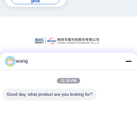
prix
wang
Les réseaux sociaux
11:30 PM
Contactez rapidement
Good day, what product are you looking for?
Téléphone
86-029-33786435
Email
sales@hxohm.cn