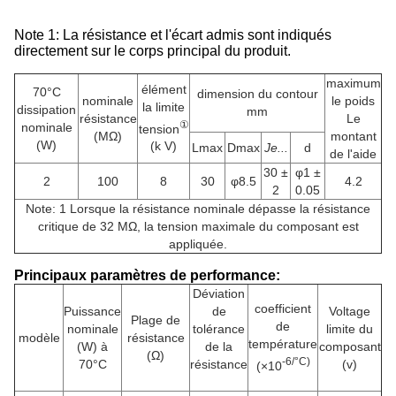
Note 1: La résistance et l'écart admis sont indiqués
directement sur le corps principal du produit.
maximum
élément
70°C
dimension du contour
nominale
le poids
la limite
dissipation
mm
résistance
Le
①
nominale
tension
(MΩ)
montant
(W)
(k V)
Lmax
Dmax
Je...
d
de l'aide
30 ±
φ1 ±
2
100
8
30
φ8.5
4.2
2
0.05
Note: 1 Lorsque la résistance nominale dépasse la résistance
critique de 32 MΩ, la tension maximale du composant est
appliquée.
Principaux paramètres de performance:
Déviation
coefficient
Puissance
de
Voltage
Plage de
de
nominale
tolérance
limite du
modèle
résistance
température
(W) à
de la
composant
(Ω)
-6/°C)
70°C
résistance
(v)
(×10