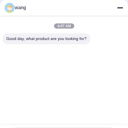
Κοινωνικά Μέσα
wang
Γρήγορη επικοινωνία
4:07 AM
Τηλ.
Good day, what product are you looking for?
86-029-33786435
Ηλεκτρονικό ταχυδρομείο
sales@hxohm.cn
Διεύθυνση
16 Wenhui East Road, πόλη Xianyang, επαρχία Shaanxi,
Κίνα
Πολιτική μυστικότητας
|
Sitemap
Καλή ποιότητα της Κίνας Αντίστοιχοι υαλοειδούς σιδηροειδούς
επικάλυψης Προμηθευτής. Πνευματικά δικαιώματα © 2025-2026