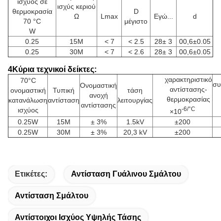
ισχύος σε
ισχύς κεριού
θερμοκρασία
D
Ω
Lmax
Εγώ...
d
70 °C
μέγιστο
W
0.25
15M
< 7
< 2.5
28± 3
00,6±0.05
0.25
30M
< 7
< 2.6
28± 3
00,6±0.05
4Κύρια τεχνικοί δείκτες:
χαρακτηριστικό
70°C
συ
Ονομαστική
αντίστασης-
ονομαστική
Τυπική
τάση
ανοχή
θερμοκρασίας
κατανάλωση
αντίσταση
λειτουργίας
αντίστασης
-6/°C
ισχύος
×10
0.25W
15M
± 3%
1.5kV
±200
0.25W
30M
± 3%
20,3 kV
±200
Ετικέτες:
Αντίσταση Γυάλινου Σμάλτου
Αντίσταση Σμάλτου
Αντίστοιχοι Ισχύος Υψηλής Τάσης