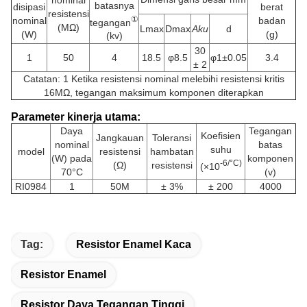
batasnya
disipasi
berat
resistensi
①
nominal
badan
tegangan
(MΩ)
Lmax
Dmax
Aku
d
(W)
(g)
(kv)
30
1
50
4
18.5
φ8.5
φ1±0.05
3.4
± 2
Catatan: 1 Ketika resistensi nominal melebihi resistensi kritis
16MΩ, tegangan maksimum komponen diterapkan
Parameter kinerja utama:
Daya
Tegangan
Koefisien
Jangkauan
Toleransi
nominal
batas
suhu
model
resistensi
hambatan
(W) pada
komponen
-6/°C)
(Ω)
resistensi
(×10
70°C
(v)
RI0984
1
50M
± 3%
± 200
4000
Tag:
Resistor Enamel Kaca
Resistor Enamel
Resistor Daya Tegangan Tinggi