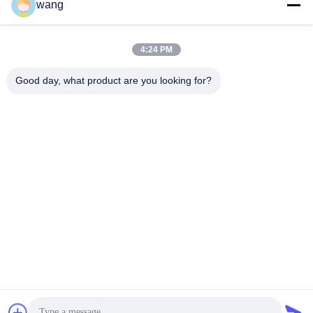
wang
Media Sosial
4:24 PM
Kontak Cepat
Good day, what product are you looking for?
Telp
86-029-33786435
E-mail
sales@hxohm.cn
Alamat
16 Jalan Wenhui Timur, Kota Xianyang, Provinsi Shaanxi,
Cina
Kebijakan Privasi
|
Sitemap
Cina Kualitas Baik Resistor Wirewound yang dilaminasi kaca
Pemasok. Hak cipta © 2025-2026 Shaanxi Huaxing Technology