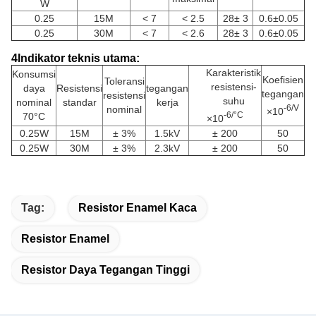
W
0.25
15M
< 7
< 2.5
28± 3
0.6±0.05
0.25
30M
< 7
< 2.6
28± 3
0.6±0.05
4Indikator teknis utama:
Karakteristik
Konsumsi
Koefisien
Toleransi
resistensi-
daya
Resistensi
tegangan
tegangan
resistensi
suhu
nominal
standar
kerja
-6/V
nominal
×10
-6/°C
70°C
×10
0.25W
15M
± 3%
1.5kV
± 200
50
0.25W
30M
± 3%
2.3kV
± 200
50
Tag:
Resistor Enamel Kaca
Resistor Enamel
Resistor Daya Tegangan Tinggi