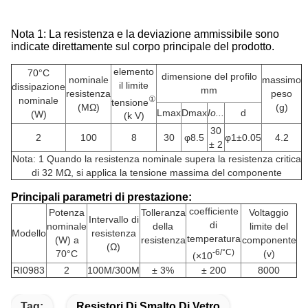
Nota 1: La resistenza e la deviazione ammissibile sono
indicate direttamente sul corpo principale del prodotto.
elemento
70°C
dimensione del profilo
nominale
massimo
il limite
dissipazione
mm
resistenza
peso
①
nominale
tensione
(MΩ)
(g)
Lmax
Dmax
Io...
d
(W)
(k V)
30
2
100
8
30
φ8.5
φ1±0.05
4.2
± 2
Nota: 1 Quando la resistenza nominale supera la resistenza critica
di 32 MΩ, si applica la tensione massima del componente
Principali parametri di prestazione:
coefficiente
Potenza
Tolleranza
Voltaggio
Intervallo di
di
nominale
della
limite del
Modello
resistenza
temperatura
(W) a
resistenza
componente
(Ω)
-6/°C)
70°C
(v)
(×10
RI0983
2
100M/300M
± 3%
± 200
8000
Tag:
Resistori Di Smalto Di Vetro