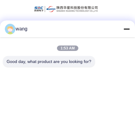
wang
Mezzi sociali
1:53 AM
Contatto rapido
Good day, what product are you looking for?
Telefono
86-029-33786435
Email
sales@hxohm.cn
Indirizzo
16 Wenhui East Road, città di Xianyang, provincia dello
Shaanxi, Cina