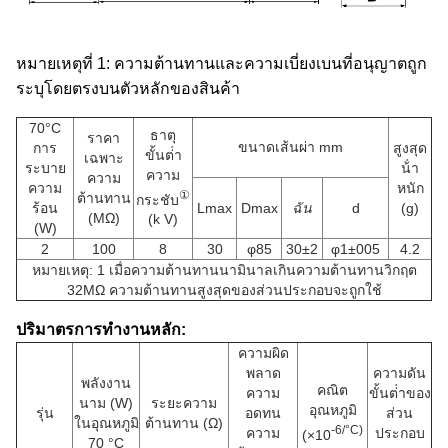
หมายเหตุที่ 1: ความต้านทานและความเบี่ยงเบนที่อนุญาตถูก
ระบุโดยตรงบนตัวหลักของสินค้า
70°C
ธาตุ
ราคา
ขนาดเส้นผ่า mm
การ
สูงสุด
ขั้นต่ํา
เฉพาะ
ระบาย
น้ํา
ความ
ความ
ความ
หนัก
①
ต้านทาน
กระชับ
ร้อน
Lmax
Dmax
ฉัน
d
(g)
(MΩ)
(k V)
(W)
2
100
8
30
φ85
30±2
φ1±005
4.2
หมายเหตุ: 1 เมื่อความต้านทานนามินาลเกินความต้านทานวิกฤต
32MΩ ความต้านทานสูงสุดของส่วนประกอบจะถูกใช้
ปริมาตรการทํางานหลัก:
ความผิด
พลาด
ความดัน
พลังงาน
คณิต
ความ
ขั้นต่ําของ
นาม (W)
ระยะความ
อุณหภูมิ
รุ่น
อดทน
ส่วน
ในอุณหภูมิ
ต้านทาน (Ω)
-6/°C)
ความ
ประกอบ
(×10
70 °C