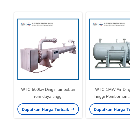
WTC-500kw Dingin air beban
WTC-1MW Air Ding
rem daya tinggi
Tinggi Pemberhent
Dapatkan Harga Terbaik
Dapatkan Harga T