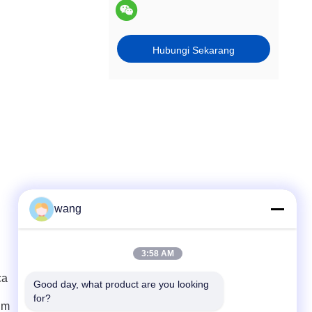
Hubungi Sekarang
wang
Kontak Cepat
3:58 AM
ca
Telp
Good day, what product are you looking 
for?
86-029-33786435
um