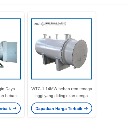
in Daya
WTC-1.14MW beban rem tenaga
ian beban
tinggi yang didinginkan dengan
air
erbaik
Dapatkan Harga Terbaik