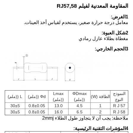
المقاومة المعدنية لفيلم RJ57,58
1الغرض:
معامل درجة حرارة صغير، يستخدم لقياس أخذ العينات.
2شكل العبوة:
مغطاة بطلاء عازل رمادي
3الحجم الخارجي:
النموذج
ΦDmax
Lmax
الطاقة (W)
Φd ((ملم)
L ((ملم)
النوع
((ملم)
((ملم)
30±5
0.8±0.05
13.0
4.5
1
R J 57
30±5
0.8±0.05
16.0
6.5
2
R J 58
ملاحظة: يجب أن لا يتجاوز طول الطلاء 2mmj
4المؤشرات التقنية الرئيسية: