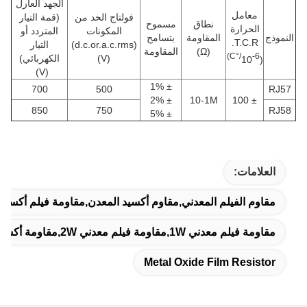
الجهد العازل
معامل
فولتاج الحد من
(قمة التيار
نطاق
مسموح
الحرارة
المكونات
المتردد أو
النموذج
المقاومة
بتسامح
T.C.R.
(d.c.or.a.c.rms)
التيار
(Ω)
المقاومة
-6/°C)
(V)
الكهربائي)
(10
(V)
± 1%
700
500
RJ57
± 2%
10-1M
± 100
850
750
RJ58
± 5%
العلامات:
مقاوم الفيلم المعدني,مقاوم أكسيد المعدن,مقاومة فيلم أكسيد
مقاومة فيلم معدني 1W,مقاومة فيلم معدني 2W,مقاومة أكسيد المعدن 2W
Metal Oxide Film Resistor