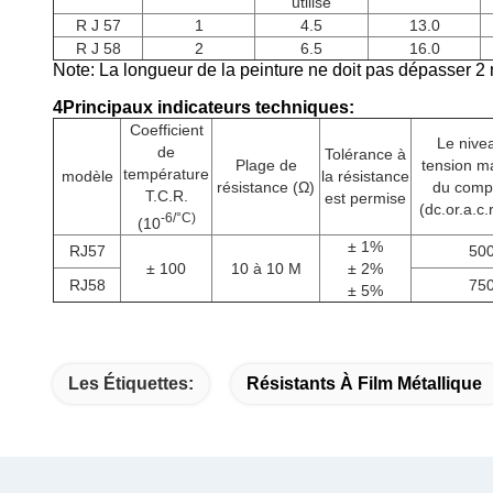
utilisé
R J 57
1
4.5
13.0
R J 58
2
6.5
16.0
Note: La longueur de la peinture ne doit pas dépasser 2
4Principaux indicateurs techniques:
Coefficient
Le nive
de
Tolérance à
Plage de
tension m
température
modèle
la résistance
résistance (Ω)
du comp
T.C.R.
est permise
(dc.or.a.c.
-6/°C)
(10
± 1%
RJ57
50
± 100
10 à 10 M
± 2%
RJ58
75
± 5%
Les Étiquettes:
Résistants À Film Métallique