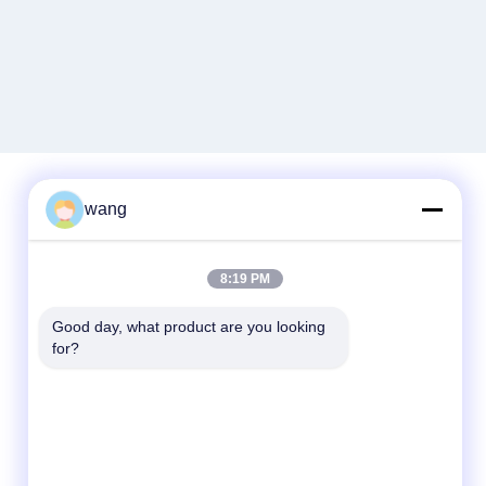
wang
Contactez rapidement
8:19 PM
Téléphone
86-029-33786435
Good day, what product are you looking 
for?
Email
sales@hxohm.cn
Adresse
16 Wenhui East Road, ville de Xianyang,
province du Shaanxi, Chine