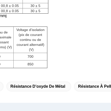
00,8 ± 0.05
30 ± 5
00,8 ± 0.05
30 ± 5
 mmj
Voltage d'isolation
au de
(pix de courant
aximale
continu ou de
osant
courant alternatif)
rms) (V)
(V)
0
700
0
850
Résistance D'oxyde De Métal
Résistance À Pell