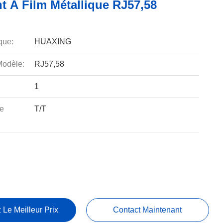
t À Film Métallique RJ57,58
que:
HUAXING
odèle:
RJ57,58
1
e
T/T
 Le Meilleur Prix
Contact Maintenant