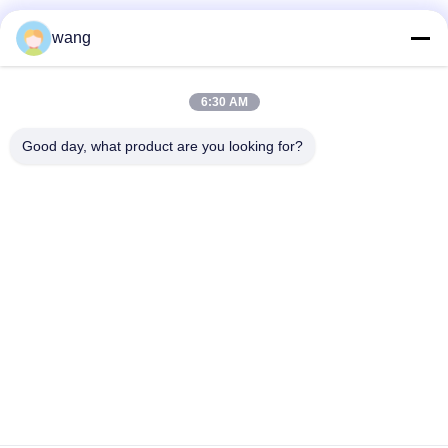
Sociale media
wang
Snel contact
6:30 AM
Tel.
Good day, what product are you looking for?
86-029-33786435
E-mail
sales@hxohm.cn
Adres
16 Wenhui East Road, Xianyang City, provincie Shaanxi,
China
Privacybeleid
|
Sitemap
De Goede Kwaliteit van China Glasvormige gelaste
draadwrapresistoren Leverancier. Copyright © 2025-2026