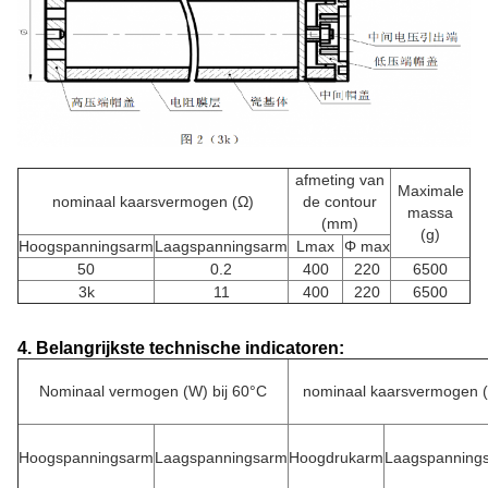
afmeting van
Maximale
nominaal kaarsvermogen (Ω)
de contour
massa
(mm)
(g)
Hoogspanningsarm
Laagspanningsarm
Lmax
Φ max
50
0.2
400
220
6500
3k
11
400
220
6500
4. Belangrijkste technische indicatoren:
Nominaal vermogen (W) bij 60°C
nominaal kaarsvermogen 
Hoogspanningsarm
Laagspanningsarm
Hoogdrukarm
Laagspanning