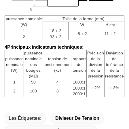
puissance nominale
Taille de la forme (mm)
(W)
L
W
H est
1
18 ± 2
8 ± 2
11 ± 2
2
33 ± 2
4Principaux indicateurs techniques:
puissance
Précision
Déviation
puissance
nominale
tension de
rapport
de la
de
nominale
des
fonctionnement
de
division
tolérance
(W)
bougies
(kv)
tension
de la
de la
(MΩ)
pression
résistance
1
50
4
1000:1
± 2%
± 3%
1000:1
2
100
8
2000:1
Les Étiquettes:
Diviseur De Tension