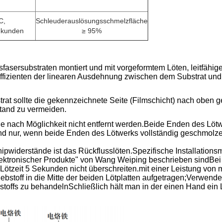
C,
Schleuderauslösungsschmelzfläche
ekunden
≥ 95%
asersubstraten montiert und mit vorgeformtem Löten, leitfähige
fizienten der linearen Ausdehnung zwischen dem Substrat und
at sollte die gekennzeichnete Seite (Filmschicht) nach oben g
tand zu vermeiden.
ie nach Möglichkeit nicht entfernt werden.Beide Enden des Lötwe
nd nur, wenn beide Enden des Lötwerks vollständig geschmolze
hipwiderstände ist das Rückflusslöten.Spezifische Installatio
elektronischer Produkte" von Wang Weiping beschrieben sindBe
ötzeit 5 Sekunden nicht überschreiten.mit einer Leistung von 
lebstoff in die Mitte der beiden Lötplatten aufgetragen;Verwen
ffs zu behandelnSchließlich hält man in der einen Hand ein Lö