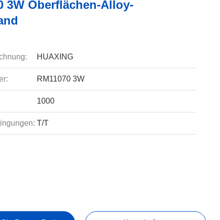
 3W Oberflächen-Alloy-
and
chnung:
HUAXING
r:
RM11070 3W
1000
ingungen:
T/T