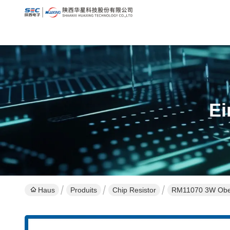
Ei
Haus
Produits
Chip Resistor
RM11070 3W Ober