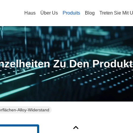
Haus
Über Us
Produits
Blog
Treten Sie Mit 
nzelheiten Zu Den Produk
flächen-Alloy-Widerstand