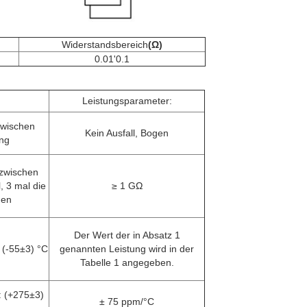
Widerstandsbereich
(Ω)
0.01'0.1
Leistungsparameter:
zwischen
Kein Ausfall, Bogen
ng
 zwischen
, 3 mal die
≥ 1 GΩ
den
Der Wert der in Absatz 1
 (-55±3) °C
genannten Leistung wird in der
Tabelle 1 angegeben.
: (+275±3)
± 75 ppm/°C