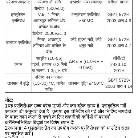
परीक्षण आइटम:
परीक्षण की शर्तेंः
प्रदर्शन आवश्यकताएंः
परीक्षण मानक:
वोल्टेजः (500±50)
इन्सुलेशन
Vdc, 1 मिनट,
इन्सुलेशन प्रतिरोधः
GB/T 5729-
प्रतिरोध
आउटपुट टर्मिनल और
≥50MΩ
2003 धारा 4.6
ब्रैकेट के बीच
वोल्टेजः 2500Vac, 1
मिनट, आउटपुट
कोई टूटना नहीं, कोई
GB/T 5729-
वोल्टेज प्रतिरोध
टर्मिनल और ब्रैकेट के
धनुष नहीं
2003 धारा 4.7
बीच
आवृत्तिः (10-55)
जीबी/टी
ΔR ≤ ± ((1.0%R +
कंपन
हर्ट्ज, आयामः 0.2 मिमी
2423.10-
0.05Ω)
या त्वरणः 1.3g, 6 घंटे
2019
परिवेश का तापमानः
GB/T 5729-
तापमान में वृद्धि
(15-30) °C, नामित
तापमान वृद्धिः ≤450°C
2003 धारा 4.14
शक्ति
नोटः
1यह प्रतिरोधक उच्च ब्रेक ऊर्जा और कम ब्रेक समय है, प्राकृतिक गर्मी
अपव्यय की अनुमति देता है।कृपया इस विनिर्देश को पढ़ें और निर्दिष्ट मापदंडों
के बाहर काम करने से बचने के लिए तकनीकी कर्मियों से परामर्श
करेंनिम्नलिखित बिंदुओं पर विशेष ध्यान दें:
2स्थापनाः 4 घुड़सवार छेद का उपयोग करके प्रतिरोधक को माउंटिंग सतह
पर सुरक्षित करें।