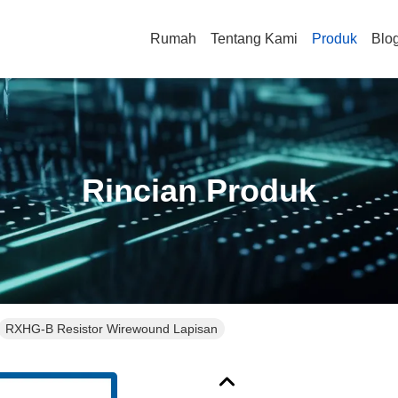
Rumah
Tentang Kami
Produk
Blo
Rincian Produk
RXHG-B Resistor Wirewound Lapisan