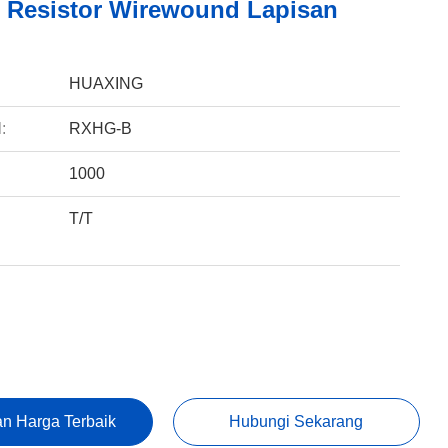
Resistor Wirewound Lapisan
:
HUAXING
:
RXHG-B
1000
T/T
:
n Harga Terbaik
Hubungi Sekarang