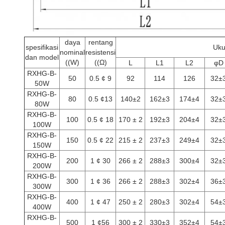
daya
rentang
spesifikasi
Uku
nominal
resistensi
dan model
((W)
((Ω)
L
L1
L2
φD
RXHG-B-
50
0.5 ¢ 9
92
114
126
32±
50W
RXHG-B-
80
0.5 ¢13
140±2
162±3
174±4
32±
80W
RXHG-B-
100
0.5 ¢ 18
170 ± 2
192±3
204±4
32±
100W
RXHG-B-
150
0.5 ¢ 22
215 ± 2
237±3
249±4
32±
150W
RXHG-B-
200
1 ¢ 30
266 ± 2
288±3
300±4
32±
200W
RXHG-B-
300
1 ¢ 36
266 ± 2
288±3
302±4
36±
300W
RXHG-B-
400
1 ¢ 47
250 ± 2
280±3
302±4
54±
400W
RXHG-B-
500
1 ¢56
300 ± 2
330±3
352±4
54±