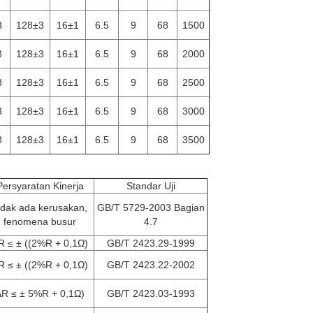
3
128±3
16±1
6.5
9
68
1500
3
128±3
16±1
6.5
9
68
2000
3
128±3
16±1
6.5
9
68
2500
3
128±3
16±1
6.5
9
68
3000
3
128±3
16±1
6.5
9
68
3500
Persyaratan Kinerja
Standar Uji
idak ada kerusakan,
GB/T 5729-2003 Bagian
fenomena busur
4.7
R ≤ ± ((2%R + 0,1Ω)
GB/T 2423.29-1999
R ≤ ± ((2%R + 0,1Ω)
GB/T 2423.22-2002
ΔR ≤ ± 5%R + 0,1Ω)
GB/T 2423.03-1993