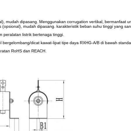
al), mudah dipasang. Menggunakan corrugation vertikal, bermanfaat un
psional), mudah dipasang. karakteristik beban suhu tinggi yang sangat
 peralatan listrik bertenaga tinggi.
namel bergelombang/dicat kawat-lipat tipe daya RXHG-A/B di bawah sta
aratan RoHS dan REACH.