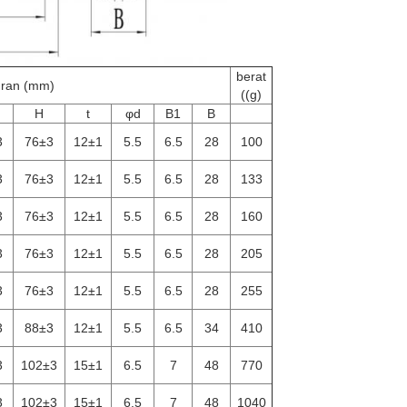
berat
ran (mm)
((g)
H
t
φd
B1
B
3
76±3
12±1
5.5
6.5
28
100
3
76±3
12±1
5.5
6.5
28
133
3
76±3
12±1
5.5
6.5
28
160
3
76±3
12±1
5.5
6.5
28
205
3
76±3
12±1
5.5
6.5
28
255
3
88±3
12±1
5.5
6.5
34
410
3
102±3
15±1
6.5
7
48
770
3
102±3
15±1
6.5
7
48
1040