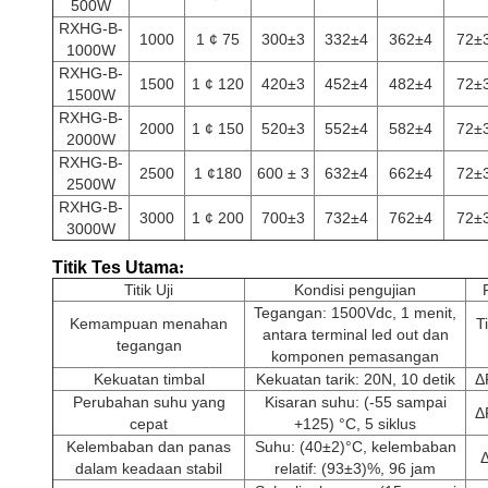
500W
RXHG-B-
1000
1 ¢ 75
300±3
332±4
362±4
72±
1000W
RXHG-B-
1500
1 ¢ 120
420±3
452±4
482±4
72±
1500W
RXHG-B-
2000
1 ¢ 150
520±3
552±4
582±4
72±
2000W
RXHG-B-
2500
1 ¢180
600 ± 3
632±4
662±4
72±
2500W
RXHG-B-
3000
1 ¢ 200
700±3
732±4
762±4
72±
3000W
Titik Tes Utama
:
Titik Uji
Kondisi pengujian
Tegangan: 1500Vdc, 1 menit,
Kemampuan menahan
T
antara terminal led out dan
tegangan
komponen pemasangan
Kekuatan timbal
Kekuatan tarik: 20N, 10 detik
Δ
Perubahan suhu yang
Kisaran suhu: (-55 sampai
Δ
cepat
+125) °C, 5 siklus
Kelembaban dan panas
Suhu: (40±2)°C, kelembaban
dalam keadaan stabil
relatif: (93±3)%, 96 jam