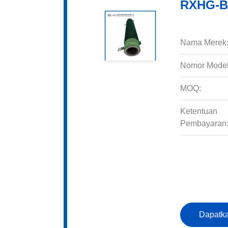
RXHG-B 
Nama Merek
Nomor Model
MOQ:
Ketentuan
Pembayaran
Dapatka