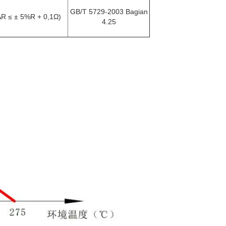
GB/T 5729-2003 Bagian
ΔR ≤ ± 5%R + 0,1Ω)
4.25