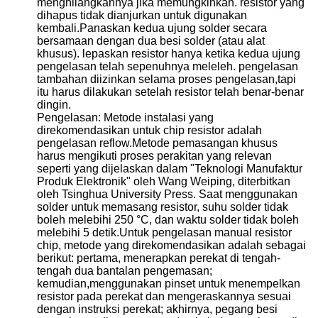
menghilangkannya jika memungkinkan. resistor yang
dihapus tidak dianjurkan untuk digunakan
kembali.Panaskan kedua ujung solder secara
bersamaan dengan dua besi solder (atau alat
khusus). lepaskan resistor hanya ketika kedua ujung
pengelasan telah sepenuhnya meleleh. pengelasan
tambahan diizinkan selama proses pengelasan,tapi
itu harus dilakukan setelah resistor telah benar-benar
dingin.
Pengelasan: Metode instalasi yang
direkomendasikan untuk chip resistor adalah
pengelasan reflow.Metode pemasangan khusus
harus mengikuti proses perakitan yang relevan
seperti yang dijelaskan dalam "Teknologi Manufaktur
Produk Elektronik" oleh Wang Weiping, diterbitkan
oleh Tsinghua University Press. Saat menggunakan
solder untuk memasang resistor, suhu solder tidak
boleh melebihi 250 °C, dan waktu solder tidak boleh
melebihi 5 detik.Untuk pengelasan manual resistor
chip, metode yang direkomendasikan adalah sebagai
berikut: pertama, menerapkan perekat di tengah-
tengah dua bantalan pengemasan;
kemudian,menggunakan pinset untuk menempelkan
resistor pada perekat dan mengeraskannya sesuai
dengan instruksi perekat; akhirnya, pegang besi