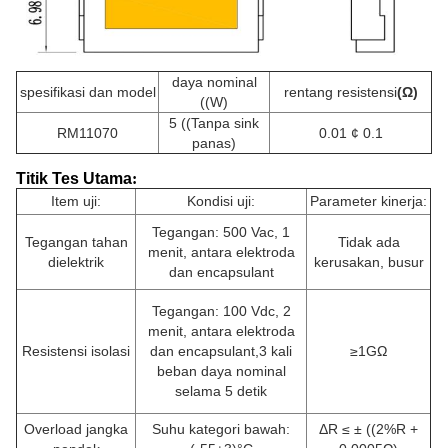
daya nominal
spesifikasi dan model
rentang resistensi
(Ω)
((W)
5 ((Tanpa sink
RM11070
0.01 ¢ 0.1
panas)
Titik Tes Utama
:
Item uji:
Kondisi uji:
Parameter kinerja:
Tegangan: 500 Vac, 1
Tegangan tahan
Tidak ada
menit, antara elektroda
dielektrik
kerusakan, busur
dan encapsulant
Tegangan: 100 Vdc, 2
menit, antara elektroda
Resistensi isolasi
dan encapsulant,3 kali
≥1GΩ
beban daya nominal
selama 5 detik
Overload jangka
Suhu kategori bawah:
ΔR ≤ ± ((2%R +