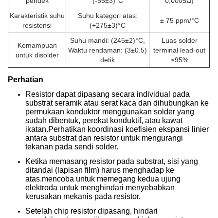
pendek
(-55±3)°C
0,0005Ω)
Karakteristik suhu
Suhu kategori atas:
± 75 ppm/°C
resistensi
(+275±3)°C
Suhu mandi: (245±2)°C,
Luas solder
Kemampuan
Waktu rendaman: (3±0.5)
terminal lead-out
untuk disolder
detik
≥95%
Perhatian
Resistor dapat dipasang secara individual pada
substrat seramik atau serat kaca dan dihubungkan ke
permukaan konduktor menggunakan solder yang
sudah dibentuk, perekat konduktif, atau kawat
ikatan.Perhatikan koordinasi koefisien ekspansi linier
antara substrat dan resistor untuk mengurangi
tekanan pada sendi solder.
Ketika memasang resistor pada substrat, sisi yang
ditandai (lapisan film) harus menghadap ke
atas.mencoba untuk memegang kedua ujung
elektroda untuk menghindari menyebabkan
kerusakan mekanis pada resistor.
Setelah chip resistor dipasang, hindari