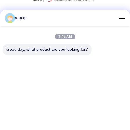
wang
Mezzi sociali
3:45 AM
Contatto rapido
Good day, what product are you looking for?
Telefono
86-029-33786435
Email
sales@hxohm.cn
Indirizzo
16 Wenhui East Road, città di Xianyang, provincia dello
Shaanxi, Cina
Norme sulla privacy
|
Mappa del sito