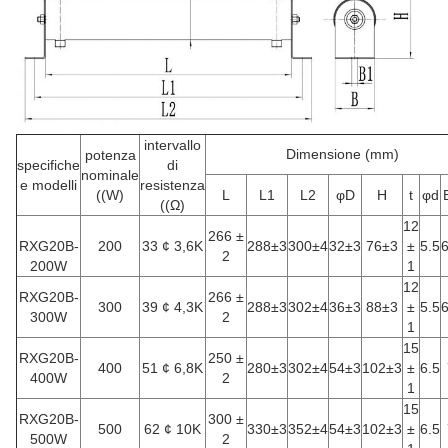
intervallo
Dimensione (mm)
potenza
specifiche
di
nominale
e modelli
resistenza
((W)
L
L1
L2
φD
H
t
φd
((Ω)
12
266 ±
RXG20B-
200
33 ¢ 3,6K
288±3
300±4
32±3
76±3
±
5.5
6
2
200W
1
12
RXG20B-
266 ±
300
39 ¢ 4,3K
288±3
302±4
36±3
88±3
±
5.5
6
300W
2
1
15
RXG20B-
250 ±
400
51 ¢ 6,8K
280±3
302±4
54±3
102±3
±
6.5
400W
2
1
15
RXG20B-
300 ±
500
62 ¢ 10K
330±3
352±4
54±3
102±3
±
6.5
500W
2