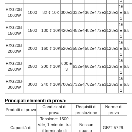
1
16
RXG20B-
1000
82 ¢ 10K
300±3
332±4
362±4
72±3
128±3
±
6.5
1000W
1
16
RXG20B-
1500
130 ¢ 10K
420±3
452±4
482±4
72±3
128±3
±
6.5
1500W
1
16
RXG20B-
2000
160 ¢ 10K
520±3
552±4
582±4
72±3
128±3
±
6.5
2000W
1
16
RXG20B-
600 ±
2500
200 ¢ 10K
632±4
662±4
72±3
128±3
±
6.5
2500W
3
1
16
RXG20B-
3000
240 ¢ 10K
700±3
732±4
762±4
72±3
128±3
±
6.5
3000W
1
Principali elementi di prova
:
Condizioni di
Requisiti di
Norme di
Prodotti di prova
prova
prestazione
prova
Tensione: 1500
Vdc, 1 minuto, tra
Nessun
Capacità di
GB/T 5729-
il terminale di
guasto,