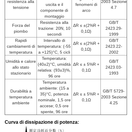
resistenza alla
2003 Sezione
uscita e il
fenomeni di
tensione
4.7
componente di
arco
montaggio
Resistenza alla
GB/T
Forza del
ΔR ≤ ±(2%R +
trazione: 20N, 10
2423.29-
piombo
0,1Ω)
secondi
1999
Rapidi
Intervallo di
GB/T
ΔR ≤ ±(2%R +
cambiamenti di
temperatura: (-55
2423.22-
0,1Ω)
temperatura
a +125)°C, 5 cicli
2002
Temperatura:
Umidità e calore
GB/T
(40±2)°C, umidità
ΔR ≤ ± 5%R +
allo stato
2423.03-
relativa: (93±3)%,
0,1Ω
stazionario
1993
96 ore
Temperatura
ambiente: (15 a
Durabilità a
GB/T 5729-
35)°C, potenza
ΔR ≤ ± 5%R +
temperatura
2003 Sezione
nominale, 1,5 ore
0,1Ω
ambiente
4.25
accese; 0,5 ore
spente, 96 ore
Curva di dissipazione di potenza: