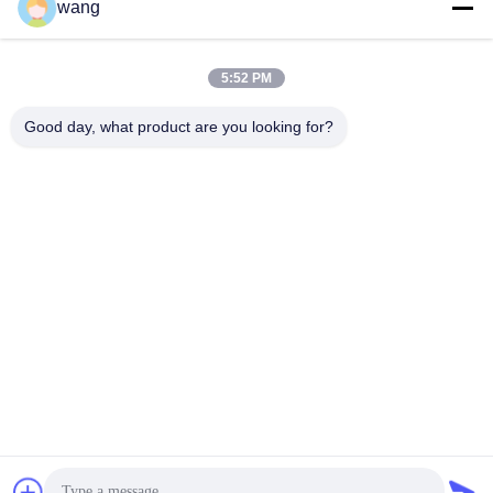
wang
Mezzi sociali
5:52 PM
Contatto rapido
Good day, what product are you looking for?
Telefono
86-029-33786435
Email
sales@hxohm.cn
Indirizzo
16 Wenhui East Road, città di Xianyang, provincia dello
Shaanxi, Cina
Norme sulla privacy
|
Mappa del sito
Buona qualità della Cina Resistenze di fibra vetrosa smaltata
Fornitore. © di Copyright 2025-2026 Shaanxi Huaxing Technology