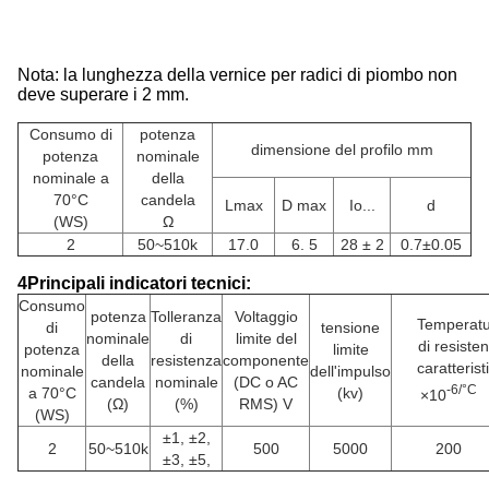
Nota: la lunghezza della vernice per radici di piombo non
deve superare i 2 mm.
Consumo di
potenza
dimensione del profilo mm
potenza
nominale
nominale a
della
70°C
candela
Lmax
D max
Io...
d
(WS)
Ω
2
50~510k
17.0
6. 5
28 ± 2
0.7±0.05
4Principali indicatori tecnici:
Consumo
potenza
Tolleranza
Voltaggio
Temperat
di
tensione
nominale
di
limite del
di resiste
potenza
limite
della
resistenza
componente
caratterist
nominale
dell'impulso
candela
nominale
(DC o AC
-6/°C
a 70°C
(kv)
×10
(Ω)
(%)
RMS) V
(WS)
±1, ±2,
2
50~510k
500
5000
200
±3, ±5,