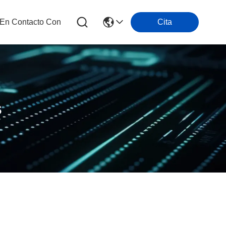
 En Contacto Con
Cita
s