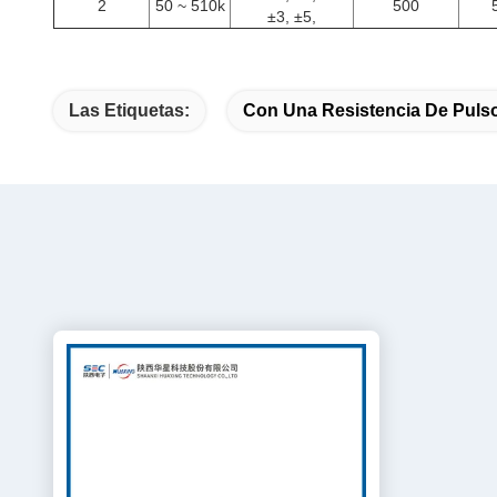
2
50 ~ 510k
500
±3, ±5,
Las Etiquetas:
Con Una Resistencia De Puls