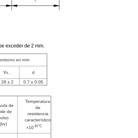
debe exceder de 2 mm.
contorno en mm
Yo...
d
28 ± 2
0.7 ± 0.05
Temperatura
vula de
de
mite de
resistencia
pulso
característico
(kv)
-6/°C
×10