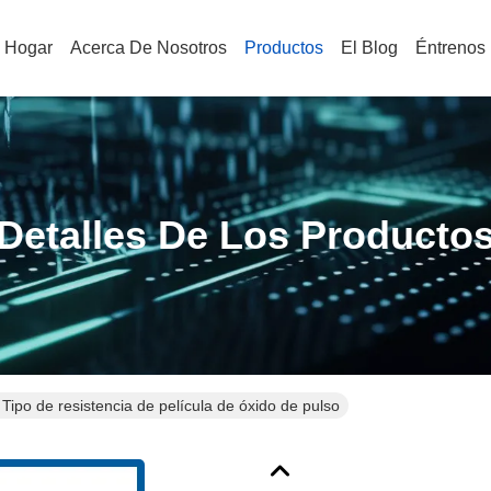
Hogar
Acerca De Nosotros
Productos
El Blog
Éntrenos
Detalles De Los Producto
ipo de resistencia de película de óxido de pulso