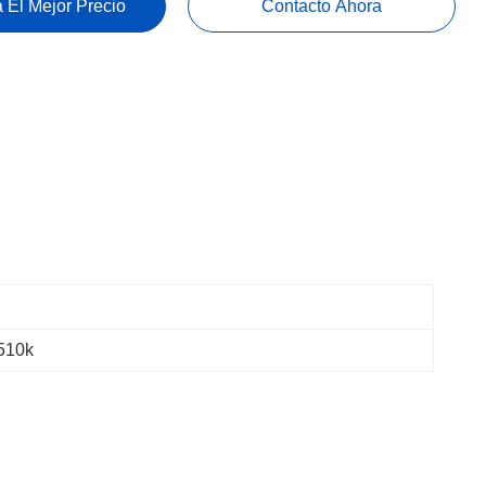
 El Mejor Precio
Contacto Ahora
 510k