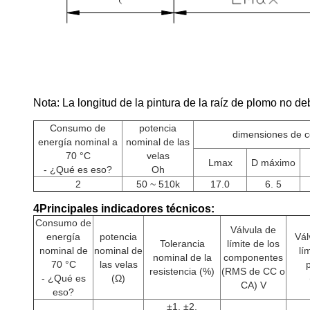
Nota: La longitud de la pintura de la raíz de plomo no 
Consumo de
potencia
dimensiones de 
energía nominal a
nominal de las
70 °C
velas
Lmax
D máximo
- ¿Qué es eso?
Oh
2
50 ~ 510k
17.0
6. 5
4Principales indicadores técnicos:
Consumo de
Válvula de
energía
potencia
Vál
Tolerancia
límite de los
nominal de
nominal de
lí
nominal de la
componentes
70 °C
las velas
resistencia (%)
(RMS de CC o
- ¿Qué es
(Ω)
CA) V
eso?
±1, ±2,