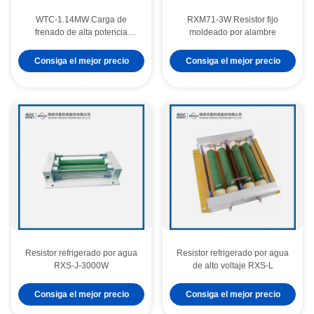
WTC-1.14MW Carga de
RXM71-3W Resistor fijo
frenado de alta potencia
moldeado por alambre
refrigerada por agua
Consiga el mejor precio
Consiga el mejor precio
Resistor refrigerado por agua
Resistor refrigerado por agua
RXS-J-3000W
de alto voltaje RXS-L
Resistencia de esmalte de vidrio de alto voltaje RI80B
Consiga el mejor precio
Consiga el mejor precio
Resistor de película de óxido de potencia tipo RY