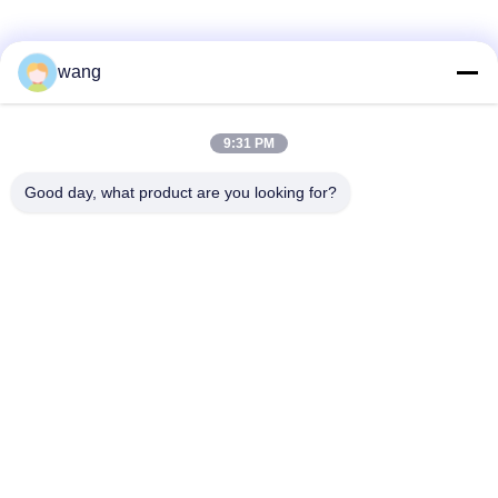
Las redes sociales
wang
Contacto rápido
9:31 PM
Teléfono
Good day, what product are you looking for?
86-029-33786435
Email
sales@hxohm.cn
Dirección
16 Wenhui East Road, ciudad de Xianyang, provincia de
Shaanxi, China
Políticas de privacidad
|
Mapa del Sitio
Buena calidad de China Resistores de cuerda de alambre