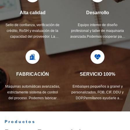
Alta calidad
Desarrollo
Sello de confianza, verificación de
Equipo interno de diseño
crédito, RoSH y evaluación de la
profesional y taller de maquinaria
capacidad del proveedor. La
avanzada.Podemos cooperar para
empresa tiene un estricto sistema
desarrollar los productos que
de control de calidad y un
necesita.
laboratorio de pruebas profesional.
FABRICACIÓN
SERVICIO 100%
Máquinas automáticas avanzadas,
Embalajes pequeños a granel y
estrictamente sistema de control
personalizados, FOB, CIF, DDU y
del proceso. Podemos fabricar
DDP.Permítanos ayudarle a
todos los terminales eléctricos más
encontrar la mejor solución para
allá de su demanda.
todas sus inquietudes.
Productos