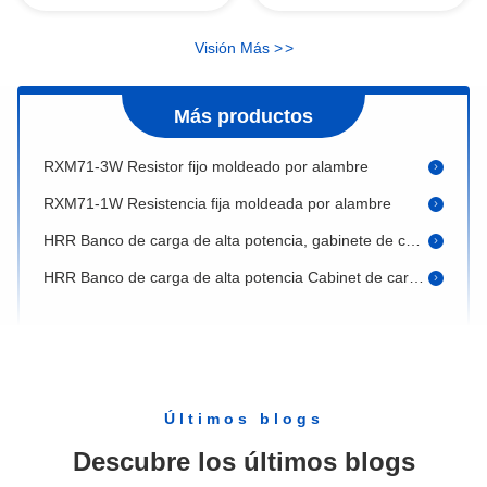
RSH10WA 10W Resistor de película gruesa revestido con plástico
Visión Más
>
>
RXM71-5W Resistor fijo moldeado por alambre
Resistor fijo moldeado por cable RXM71-4W
Más productos
RXM71-3W Resistor fijo moldeado por alambre
RXM71-1W Resistencia fija moldeada por alambre
HRR Banco de carga de alta potencia, gabinete de carga refrigerado por aire
HRR Banco de carga de alta potencia Cabinet de carga refrigerado por agua
Carga de frenado de alta potencia refrigerada por agua del WTC-1MW
WTC-1.14MW Carga de frenado de alta potencia refrigerada por agua
RXL-A 30W Resistente de potencia de frenado
RXL-A Resistente de potencia de frenado de 50 W
Últimos blogs
Resistor de película gruesa de alta potencia de la serie RPS
Descubre los últimos blogs
RX84N Resistente de herida de línea de alto voltaje