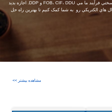
ختي فرآیند ما مي
FOB، CIF، DDU و DDP. اجازه بدید
نال هاي الکتريکي رو
به شما کمک کنیم تا بهترین راه حل
ياز شما بسازيم
را برای همه نگرانی هایتان پیدا کنید.
مشاهده بیشتر
>
>