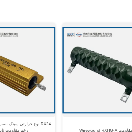
RX24 نوع حرارتی سینک ن
قاومت Wirewound RXHG-A
زخم مقاومت ثاب