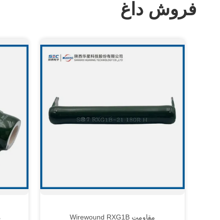
فروش داغ
مقاومت Wirewound RXG1B
م