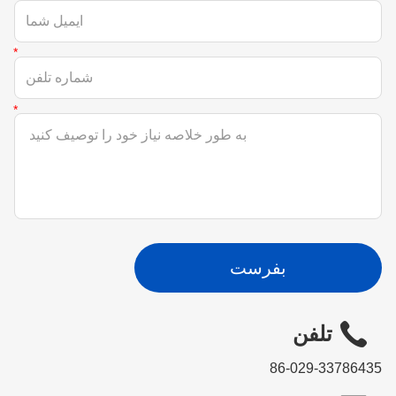
بفرست
تلفن
86-029-33786435