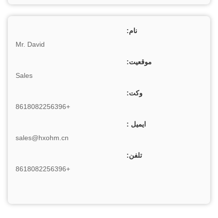
نام:
Mr. David
موقعیت:
Sales
وکت:
+8618082256396
ایمیل :
sales@hxohm.cn
تلفن:
+8618082256396