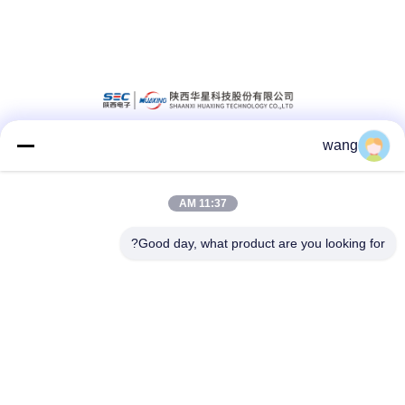
wang
شبکه های اجتماعی
11:37 AM
تماس سریع
Good day, what product are you looking for?
تلفن
86-029-33786435
ایمیل
sales@hxohm.cn
آدرس