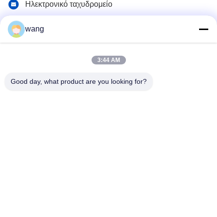
Ηλεκτρονικό ταχυδρομείο
sales@hxohm.cn
wang
Διεύθυνση
16 Wenhui East Road, πόλη Xianyang, επαρχία Shaanxi,
Κίνα
3:44 AM
Good day, what product are you looking for?
Πολιτική μυστικότητας
|
Sitemap
Καλή ποιότητα της Κίνας Αντίστοιχοι υαλοειδούς σιδηροειδούς
επικάλυψης Προμηθευτής. Πνευματικά δικαιώματα © 2025-2026
Shaanxi Huaxing Technology Co.,Ltd. . Διατηρούνται όλα τα
πνευματικά δικαιώματα.