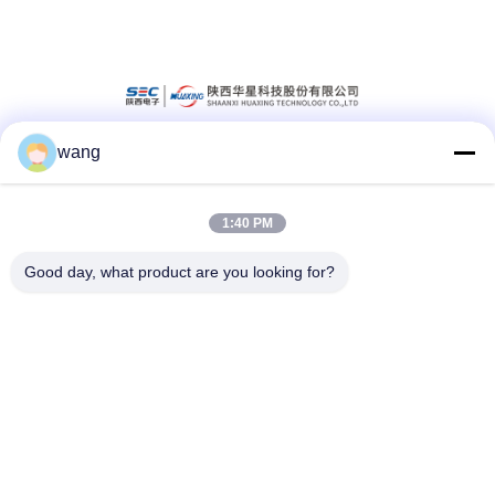
wang
সোশ্যাল মিডিয়া
1:40 PM
দ্রুত যোগাযোগ
Good day, what product are you looking for?
টেলিফোন
86-029-33786435
ই-মেইল
sales@hxohm.cn
ঠিকানা
১৬ ওয়েনহুই ইস্ট রোড, সিয়ানইয়াং সিটি, শানসি প্রদেশ, চীন