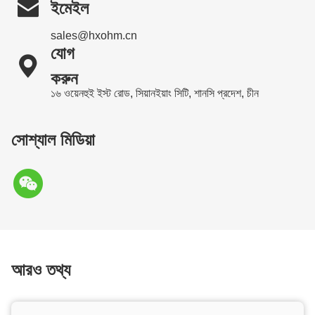

ইমেইল
sales@hxohm.cn
যোগ

করুন
১৬ ওয়েনহুই ইস্ট রোড, সিয়ানইয়াং সিটি, শানসি প্রদেশ, চীন
সোশ্যাল মিডিয়া
আরও তথ্য