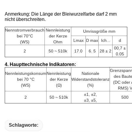
Anmerkung: Die Länge der Bleiwurzelfarbe darf 2 mm
nicht überschreiten.
Nennstromverbrauch
Nennleistung
Umrissgröße mm
bei 70°C
der Kerze
Lmax
D max
Ich...
d
(WS)
Ohm
00,7 ±
2
50 ~ 510k
17.0
6. 5
28 ± 2
0.05
4. Haupttechnische Indikatoren:
Grenzspan
Nennleistungskonsum
Nennleistung
Nationale
des Baute
bei 70 °C
der Kerze
Widerstandstoleranz
(DC oder
(WS)
(Ω)
(%)
RMS) 
±1, ±2,
2
50 ~ 510k
500
±3, ±5,
Schlagworte: