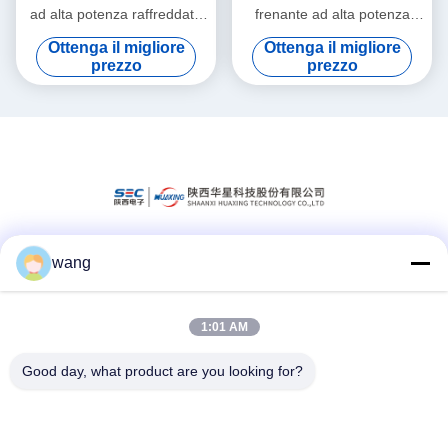
ad alta potenza raffreddato
frenante ad alta potenza
ad acqua
raffreddato ad acqua
Ottenga il migliore
Ottenga il migliore
prezzo
prezzo
wang
Mezzi sociali
1:01 AM
Contatto rapido
Good day, what product are you looking for?
Telefono
86-029-33786435