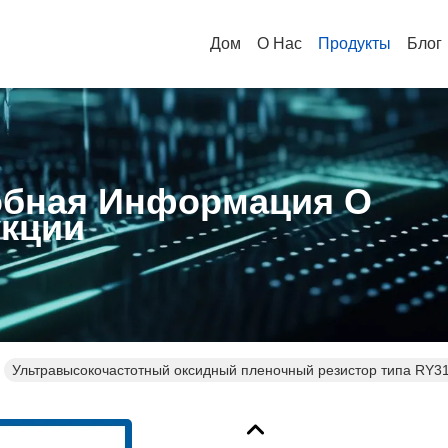
Дом
О Нас
Продукты
Блог
бная Информация О
кции
Ультравысокочастотный оксидный пленочный резистор типа RY3