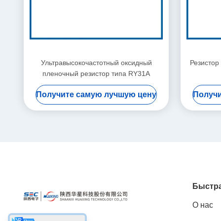
Ультравысокочастотный оксидный
Резистор
пленочный резистор типа RY31A
Получите самую лучшую цену
Получи
Быстра
О нас