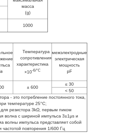
максимальная
масса
(g)
1000
Температура
ельное
межэлектродные
сопротивления
яжение
электрическая
характеристика
ульса
мощность
-6/°C
Кв
pF
×10
≤ 30
00
± 600
< 50
ра - это потребление постоянного тока,
при температуре 25°С;
 для резистора 3kΩ, первым пиком
ая волна с шириной импульса 3±1μs и
ма волны импульса представляет собой
и частотой повторения 1/600 Гц