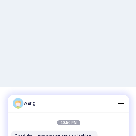
wang
Быстрый контакт
10:50 PM
Телефон
86-029-33786435