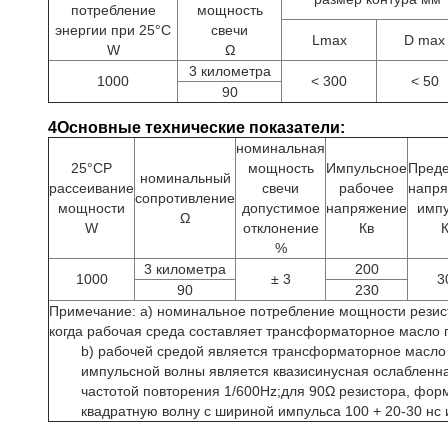
потребление
мощность
энергии при 25°С
свечи
Lmax
D max
W
Ω
3 километра
1000
< 300
< 50
90
4Основные технические показатели:
номинальная
25°СР
мощность
Импульсное
Пред
номинальный
рассеивание
свечи
рабочее
напр
сопротивление
мощности
допустимое
напряжение
имп
Ω
W
отклонение
Кв
%
3 километра
200
1000
± 3
3
90
230
Примечание: а) номинальное потребление мощности резисто
когда рабочая среда составляет трансформаторное масло 
b) рабочей средой является трансформаторное масло
импульсной волны является квазисинусная ослабленн
частотой повторения 1/600Hz;для 90Ω резистора, фор
квадратную волну с шириной импульса 100 + 20-30 нс 