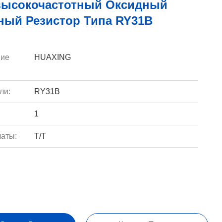
высокочастотный Оксидный
ный Резистор Типа RY31B
ие
HUAXING
ли:
RY31B
1
аты:
T/T