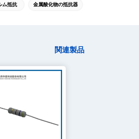
ルム抵抗
金属酸化物の抵抗器
関連製品