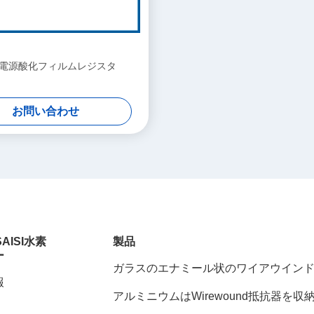
型電源酸化フィルムレジスタ
お問い合わせ
SAISI水素
製品
ー
ガラスのエナミール状のワイアウイン
報
ジスタ
アルミニウムはWirewound抵抗器を収
た