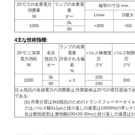
25°Cでの名乗電力
ランプの名乗電
輪郭の寸法 mm
消費量
量
Lmax
D最大
W
オー
3k
1000
<300
<50
90
4主な技術指標:
ランプの名乗
25°C に加算
名目
電量
パルス稼働電
パルス制限
電力消耗
抵抗力
許容される偏
圧
圧
W
オー
差
クV
クV
%
3k
200
1000
± 3
300
90
230
注:a,抵抗の名値電力の消費量は,作業媒体は25°Cの変圧器油
である.
(b) 作業介質は3kΩ抵抗のためのトランスフォーマーオイ
クは,パルス幅3±1μsと繰り返しの速度は1/600Hzの準シ
合は脈拍波形は,脈拍幅100+20-30nsと繰り返しの速度は1