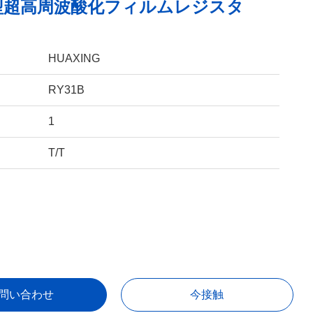
B型超高周波酸化フィルムレジスタ
HUAXING
RY31B
1
T/T
問い合わせ
今接触