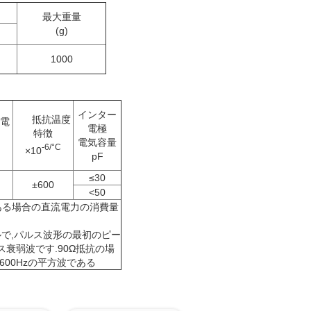
最大重量
(g)
1000
インター
抵抗温度
電
電極
特徴
電気容量
-6/°C
×10
pF
≤30
±600
<50
である場合の直流電力の消費量
ルで,パルス波形の最初のピー
ナス衰弱波です.90Ω抵抗の場
/600Hzの平方波である