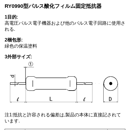
RY0990型パルス酸化フィルム固定抵抗器
1目的:
高電圧パルス電子機器および他のパルス電子回路に使用さ
れる.
2梱包形:
緑色の保温塗料
3外部サイズ:
注1:抵抗と許容される偏差は,製品の本体に直接記されて
います.