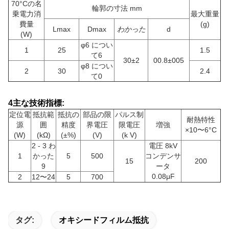
70°Cの名
輪郭の寸法 mm
乗電力消
最大重量
費量
(g)
Lmax
Dmax
わかった
d
(W)
φ6 につい
1
25
1.5
て6
30±2
00.8±005
φ8 につい
2
30
2.4
て0
4主な技術指標:
定位電
抵抗範
抵抗の
部品の限
パルス制
耐熱特性
源
囲
精度
界電圧
限電圧
増強
×10〜6°C
(W)
(kΩ)
(±%)
(V)
(k V)
2 - 3 わ
電圧 8kV
1
かった
5
500
コンデンサ
15
200
9
ータ
0.08μF
2
12〜24
5
700
タグ:
オキシードフィルム抵抗