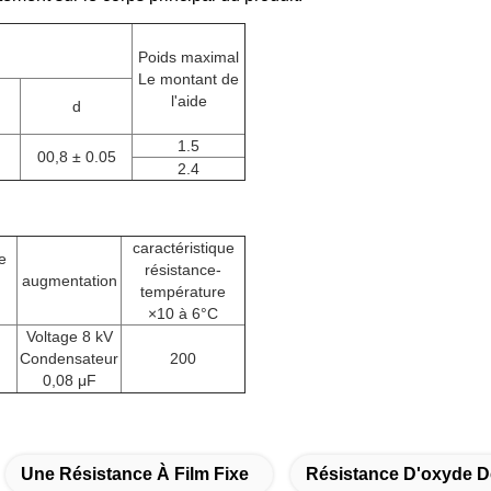
Poids maximal
Le montant de
l'aide
d
1.5
00,8 ± 0.05
2.4
caractéristique
e
résistance-
augmentation
température
×10 à 6°C
Voltage 8 kV
Condensateur
200
0,08 μF
Une Résistance À Film Fixe
Résistance D'oxyde D