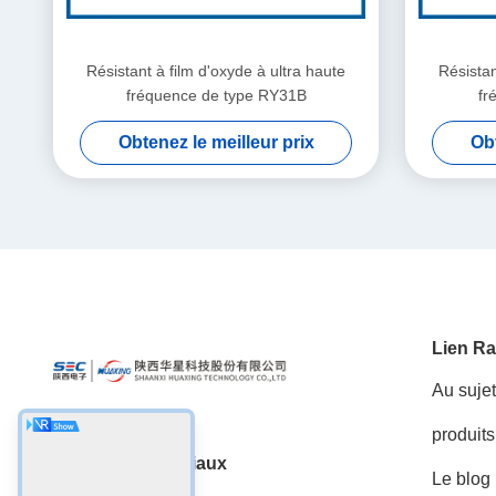
Résistant à film d'oxyde à ultra haute
Résistan
fréquence de type RY31B
fr
Obtenez le meilleur prix
Obt
Lien Ra
Au suje
produits
Les réseaux sociaux
Le blog