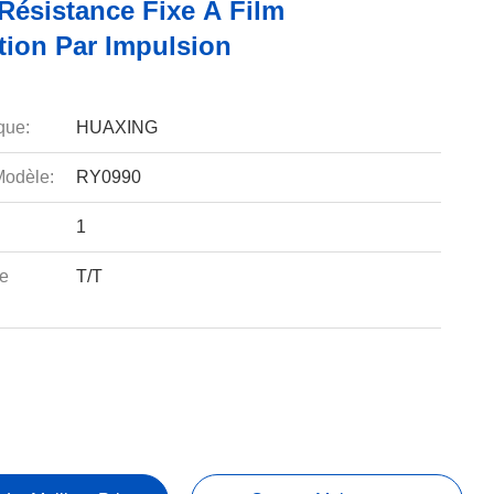
Résistance Fixe À Film
tion Par Impulsion
que:
HUAXING
odèle:
RY0990
1
e
T/T