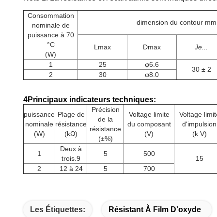
Consommation
dimension du contour mm
nominale de
puissance à 70
°C
Lmax
Dmax
Je...
(W)
1
25
φ6.6
30 ± 2
2
30
φ8.0
4Principaux indicateurs techniques:
Précision
puissance
Plage de
Voltage limite
Voltage limit
de la
nominale
résistance
du composant
d'impulsion
résistance
(W)
(kΩ)
(V)
(k V)
(±%)
Deux à
1
5
500
trois.9
15
2
12 à 24
5
700
Les Étiquettes:
Résistant À Film D'oxyde