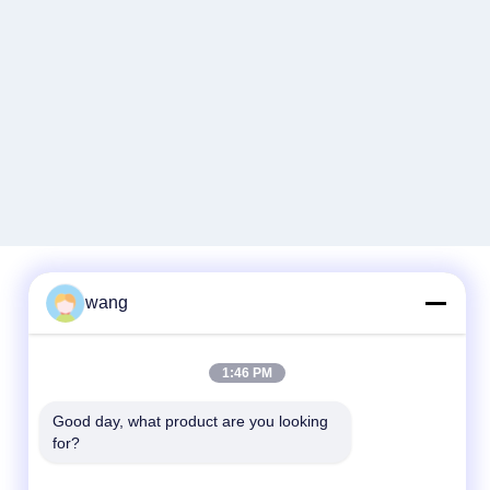
wang
Contactez rapidement
1:46 PM
Téléphone
86-029-33786435
Good day, what product are you looking 
for?
Email
sales@hxohm.cn