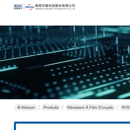
Maison
Produits
Résistant À Film D'oxyde
RY09