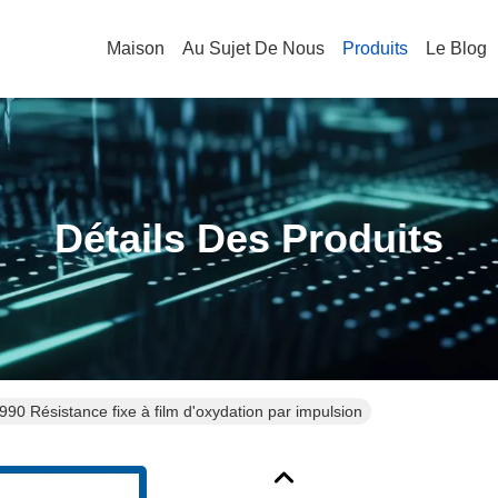
Maison
Au Sujet De Nous
Produits
Le Blog
Détails Des Produits
90 Résistance fixe à film d'oxydation par impulsion