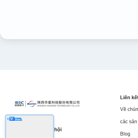
Liên kế
Về chún
các sản
Truyền thông xã hội
Blog