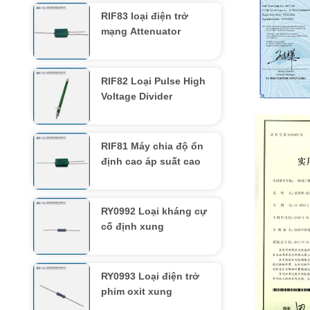
RIF83 loại điện trở
mạng Attenuator
RIF82 Loại Pulse High
Voltage Divider
Quality Ma
Certificate
RIF81 Máy chia độ ổn
định cao áp suất cao
RY0992 Loại kháng cự
cố định xung
RY0993 Loại điện trở
phim oxit xung