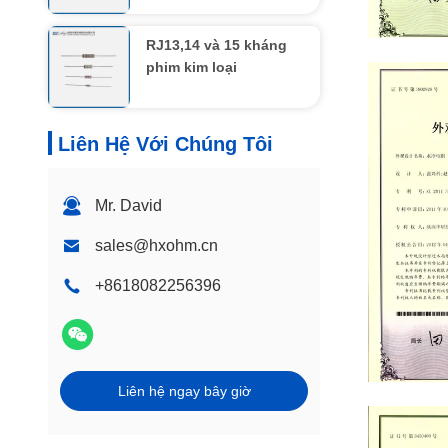
RJ13,14 và 15 kháng
phim kim loại
Liên Hệ Với Chúng Tôi
Mr. David
sales@hxohm.cn
+8618082256396
Liên hệ ngay bây giờ