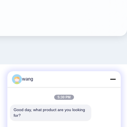
wang
Liên lạc nhanh
5:30 PM
Điện thoại
86-029-33786435
Good day, what product are you looking 
for?
Email
sales@hxohm.cn