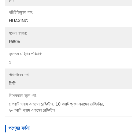
চীন
পরিচিতিমুলক নাম:
HUAXING
মডেল নম্বার:
Ri80b
ন্যূনতম চাহিদার পরিমাণ:
1
পরিশোধের শর্ত:
টি/টি
বিশেষভাবে তুলে ধরা:
৫ ওয়াট গ্লাস এনামেল রেজিস্টার
, 
10 ওয়াট গ্লাস এনামেল রেজিস্টার
, 
২০ ওয়াট গ্লাস এনামেল রেজিস্টার
পণ্যের বর্ণনা