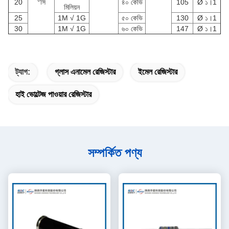
20
°সি
৪০ কেভি
105
Ø ১।1
মিলিয়ন
25
1M √ 1G
৫০ কেভি
130
Ø ১।1
30
1M √ 1G
৬০ কেভি
147
Ø ১।1
ট্যাগ:
গ্লাস এনামেল রেজিস্টার
ইমেল রেজিস্টার
হাই ভোল্টেজ পাওয়ার রেজিস্টার
সম্পর্কিত পণ্য