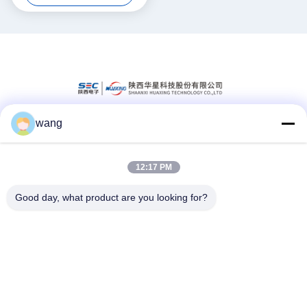
wang
সোশ্যাল মিডিয়া
12:17 PM
দ্রুত যোগাযোগ
Good day, what product are you looking for?
টেলিফোন
86-029-33786435
ই-মেইল
sales@hxohm.cn