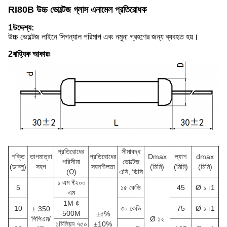
RI80B উচ্চ ভোল্টেজ গ্লাস এনামেল প্রতিরোধক
1উদ্দেশ্য:
উচ্চ ভোল্টেজ লাইনে সিগন্যাল পরিমাপ এবং নমুনা গ্রহণের জন্য ব্যবহৃত হয়।
2বাহ্যিক আকারঃ
প্রতিরোধের
সীমাবদ্ধ
শক্তি
তাপমাত্রা
প্রতিরোধের
Dmax
ল্যাশ
dmax
পরিসীমা
ভোল্টেজ
(ডাব্লু)
সহগ
সহনশীলতা
(মিমি)
(মিমি)
(মিমি)
(Ω)
এসি, ডিসি
১ এম ₹২০০
5
১৫ কেভি
45
Ø ১।1
এম
1M ¢
10
৩০ কেভি
75
Ø ১।1
± 350
500M
±৫%
পিপিএম/
Ø ১২
১মিলিয়ন ৭৫০
±10%