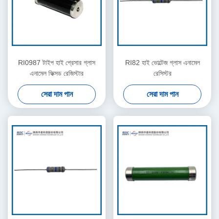
RI0987 টাইপ হাই প্রেসার গ্লাস
RI82 হাই ভোল্টেজ গ্লাস এনামেল
এনামেল ফিক্সড রেজিস্টার
রেসিস্টর
সেরা দাম পান
সেরা দাম পান