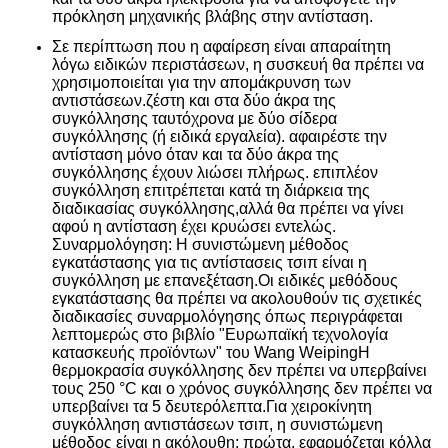
πρόκληση μηχανικής βλάβης στην αντίσταση.
Σε περίπτωση που η αφαίρεση είναι απαραίτητη
λόγω ειδικών περιστάσεων, η συσκευή θα πρέπει να
χρησιμοποιείται για την απομάκρυνση των
αντιστάσεων.ζέστη και στα δύο άκρα της
συγκόλλησης ταυτόχρονα με δύο σίδερα
συγκόλλησης (ή ειδικά εργαλεία). αφαιρέστε την
αντίσταση μόνο όταν και τα δύο άκρα της
συγκόλλησης έχουν λιώσει πλήρως. επιπλέον
συγκόλληση επιτρέπεται κατά τη διάρκεια της
διαδικασίας συγκόλλησης,αλλά θα πρέπει να γίνει
αφού η αντίσταση έχει κρυώσει εντελώς.
Συναρμολόγηση: Η συνιστώμενη μέθοδος
εγκατάστασης για τις αντίστασεις τσιπ είναι η
συγκόλληση με επανεξέταση.Οι ειδικές μεθόδους
εγκατάστασης θα πρέπει να ακολουθούν τις σχετικές
διαδικασίες συναρμολόγησης όπως περιγράφεται
λεπτομερώς στο βιβλίο "Ευρωπαϊκή τεχνολογία
κατασκευής προϊόντων" του Wang WeipingΗ
θερμοκρασία συγκόλλησης δεν πρέπει να υπερβαίνει
τους 250 °C και ο χρόνος συγκόλλησης δεν πρέπει να
υπερβαίνει τα 5 δευτερόλεπτα.Για χειροκίνητη
συγκόλληση αντιστάσεων τσιπ, η συνιστώμενη
μέθοδος είναι η ακόλουθη: πρώτα, εφαρμόζεται κόλλα