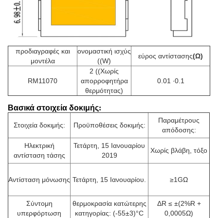
προδιαγραφές και
ονομαστική ισχύς
εύρος αντίστασης
(Ω)
μοντέλα
((W)
2 ((Χωρίς
RM11070
απορροφητήρα
0.01 ∙0.1
θερμότητας)
Βασικά στοιχεία δοκιμής
:
Παραμέτρους
Στοιχεία δοκιμής:
Προϋποθέσεις δοκιμής:
απόδοσης:
Ηλεκτρική
Τετάρτη, 15 Ιανουαρίου
Χωρίς βλάβη, τόξο
αντίσταση τάσης
2019
Αντίσταση μόνωσης
Τετάρτη, 15 Ιανουαρίου.
≥1GΩ
Σύντομη
θερμοκρασία κατώτερης
ΔR ≤ ±(2%R +
υπερφόρτωση
κατηγορίας: (-55±3)°C
0,0005Ω)