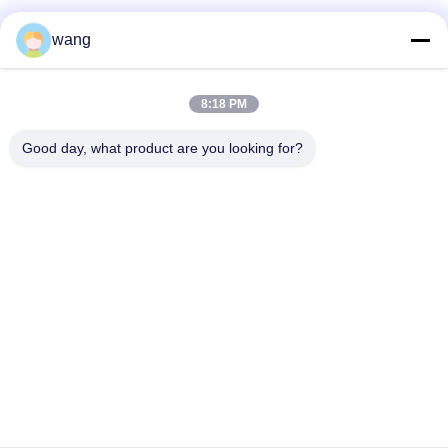
Κοινωνικά Μέσα
wang
Γρήγορη επικοινωνία
8:18 PM
Τηλ.
Good day, what product are you looking for?
86-029-33786435
Ηλεκτρονικό ταχυδρομείο
sales@hxohm.cn
Διεύθυνση
16 Wenhui East Road, πόλη Xianyang, επαρχία Shaanxi,
Κίνα
Πολιτική μυστικότητας
|
Sitemap
Καλή ποιότητα της Κίνας Αντίστοιχοι υαλοειδούς σιδηροειδούς
επικάλυψης Προμηθευτής. Πνευματικά δικαιώματα © 2025-2026