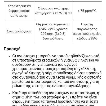
Χαρακτηριστικά
Θέρμανση ανώτερης
θερμοκρασίας
± 75 ppm/°C
κατηγορίας: (+275±3) °C
αντίστασης
Θερμοκρασία μπάνιου:
Περιοχή
(245±2)°C, χρόνος
συγκόλλησης
Συναρμολόγηση
βύθισης: (3±0.5)
τερματικού σημείου
δευτερόλεπτα
εξόδου ≥95%
Προσοχή
Οι αντίστοιχοι μπορούν να τοποθετηθούν ξεχωριστά
σε υποστρώματα κεραμικών ή γυάλινων ινών και να
συνδεθούν στην επιφάνεια του αγωγού
χρησιμοποιώντας προσχηματισμένη συγκόλληση,
αγωγό κόλλησης ή σύρμα σύνδεσης.Δώστε προσοχή
στο συντονισμό του συντελεστή γραμμικής διαστολής
μεταξύ του υποστρώματος και του αντίστασης για τη
μείωση της πίεσης στις ενώσεις συγκόλλησης.
Κατά την τοποθέτηση αντίστοιχων σε υπόστρωμα, η
σημειωμένη πλευρά (στρώμα φιλμ) πρέπει να είναι
στραμμένη προς τα πάνω.Προσπαθήστε να πιέσετε
και τα δύο άκρα ηλεκτρόδια για να αποφύγετε την