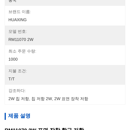
중국
브랜드 이름:
HUAXING
모델 번호:
RM11070 2W
최소 주문 수량:
1000
지불 조건:
T/T
강조하다:
2W 칩 저항
, 
칩 저항 2W
, 
2W 표면 장착 저항
제품 설명