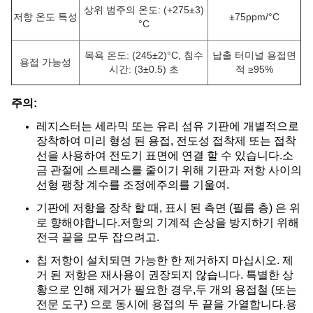
상위 범주의 온도: (+275±3)
저항 온도 특성
±75ppm/°C
°C
목욕 온도: (245±2)°C, 침수
납출 터미널 용접면
용접 가능성
시간: (3±0.5) 초
적 ≥95%
주의:
레지스터는 세라믹 또는 유리 섬유 기판에 개별적으로
장착하여 미리 형성 된 용접, 전도성 접착제 또는 접착
선을 사용하여 전도기 표면에 연결 할 수 있습니다.소
금 관절에 스트레스를 줄이기 위해 기판과 저항 사이의
선형 팽창 계수를 조정에주의를 기울여.
기판에 저항을 장착 할 때, 표시 된 측면 (필름 층) 은 위
로 향해야합니다.저항의 기계적 손상을 방지하기 위해
전극 끝을 모두 잡으려고.
칩 저항이 설치되면 가능한 한 제거하지 마십시오. 제
거 된 저항은 재사용이 권장되지 않습니다. 특별한 상
황으로 인해 제거가 필요한 경우,두 개의 용접철 (또는
전문 도구) 으로 동시에 용접의 두 끝을 가열합니다.용