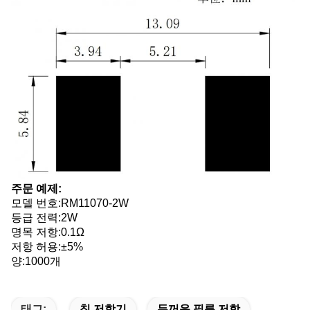
주문 예제:
모델 번호:
RM11070-2W
등급 전력:2W
명목 저항:0.1Ω
저항 허용:±5%
양:1000개
태그:
칩 저항기
두꺼운 필름 저항