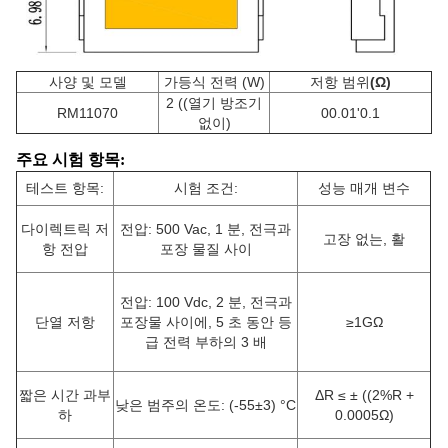
사양 및 모델
가등식 전력 (W)
저항 범위
(Ω)
2 ((열기 방조기
RM11070
00.01'0.1
없이)
주요 시험 항목
:
테스트 항목:
시험 조건:
성능 매개 변수
다이렉트릭 저
전압: 500 Vac, 1 분, 전극과
고장 없는, 활
항 전압
포장 물질 사이
전압: 100 Vdc, 2 분, 전극과
단열 저항
포장물 사이에, 5 초 동안 등
≥1GΩ
급 전력 부하의 3 배
짧은 시간 과부
ΔR ≤ ± ((2%R +
낮은 범주의 온도: (-55±3) °C
하
0.0005Ω)