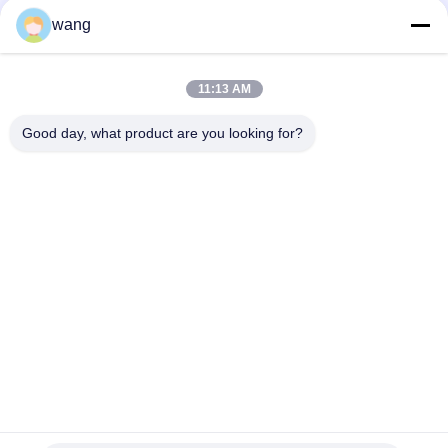
wang
소셜 미디어
11:13 AM
빠른 연락
Good day, what product are you looking for?
Tel
86-029-33786435
이메일
sales@hxohm.cn
주소
16 웬후이 동쪽 도로, 시안양 시, 중국 산시 지방
개인 정보 정책
|
사이트맵
중국 좋은 품질 유리성 에나마일드 와이어 와이드 저항 공급업체.