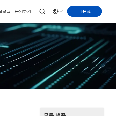
따옴표
블로그
문의하기
모든 범주