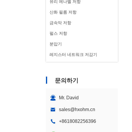
유리 에나멜 저항
산화 필름 저항
금속막 저항
펄스 저항
분압기
레지스터 네트워크 저감기
문의하기
Mr. David
sales@hxohm.cn
+8618082256396