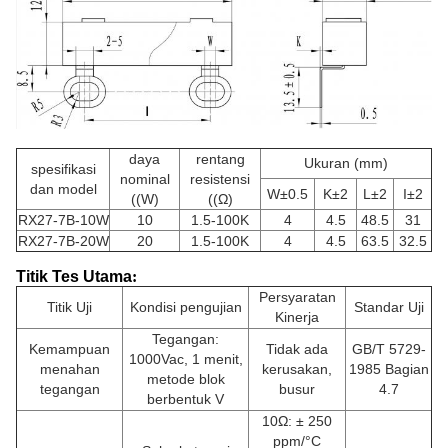
daya
rentang
Ukuran (mm)
spesifikasi
nominal
resistensi
dan model
W±0.5
K±2
L±2
I±2
((W)
((Ω)
RX27-7B-10W
10
1.5-100K
4
4.5
48.5
31
RX27-7B-20W
20
1.5-100K
4
4.5
63.5
32.5
Titik Tes Utama
:
Persyaratan
Titik Uji
Kondisi pengujian
Standar Uji
Kinerja
Tegangan:
Kemampuan
Tidak ada
GB/T 5729-
1000Vac, 1 menit,
menahan
kerusakan,
1985 Bagian
metode blok
tegangan
busur
4.7
berbentuk V
10Ω: ± 250
ppm/°C