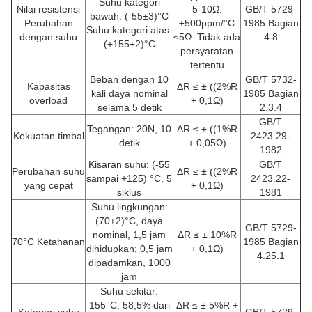
Suhu kategori
Nilai resistensi
5-10Ω:
GB/T 5729-
bawah: (-55±3)°C
Perubahan
±500ppm/°C
1985 Bagian
Suhu kategori atas:
dengan suhu
≤5Ω: Tidak ada
4.8
(+155±2)°C
persyaratan
tertentu
Beban dengan 10
GB/T 5732-
Kapasitas
ΔR ≤ ± ((2%R
kali daya nominal
1985 Bagian
overload
+ 0,1Ω)
selama 5 detik
2.3.4
GB/T
Tegangan: 20N, 10
ΔR ≤ ± ((1%R
Kekuatan timbal
2423.29-
detik
+ 0,05Ω)
1982
Kisaran suhu: (-55
GB/T
Perubahan suhu
ΔR ≤ ± ((2%R
sampai +125) °C, 5
2423.22-
yang cepat
+ 0,1Ω)
siklus
1981
Suhu lingkungan:
(70±2)°C, daya
GB/T 5729-
nominal, 1,5 jam
ΔR ≤ ± 10%R
70°C Ketahanan
1985 Bagian
dihidupkan; 0,5 jam
+ 0,1Ω)
4.25.1
dipadamkan, 1000
jam
Suhu sekitar:
155°C, 58,5% dari
ΔR ≤ ± 5%R +
Kategori suhu
GB/T 5729-