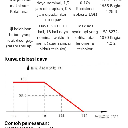
daya nominal, 1,5
0,1Ω)
maksimum
1985 Bagian
jam dihidupkan; 0,5
Resistensi
Ketahanan
4.25.3
jam dipadamkan,
isolasi ≥ 1GΩ
1000 jam
Daya: 5 kali; 10
Tidak ada
Uji kelebihan
kali; 16 kali daya
nyala api yang
SJ 3272-
beban yang
nominal, waktu: 5
terlihat atau
1990 Bagian
tidak disengaja
menit (atau sampai
fenomena
4.2.2
(retardansi api)
sirkuit terbuka)
terbakar
Kurva disipasi daya
Contoh pemesanan: