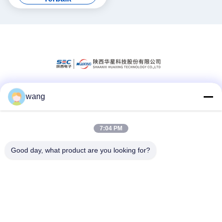
wang
Media Sosial
7:04 PM
Kontak Cepat
Good day, what product are you looking for?
Telp
86-029-33786435
E-mail
sales@hxohm.cn