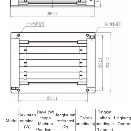
Daya (W)
Tingkat
Kekuatan
Jangkauan
tanpa
Cairan
aliran
Lingkun
Model
nominal
resistensi
Medium
pendingin)
pendingin
Operas
(W)
(Ω)
Pendingin
(L/menit)