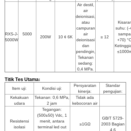
Air destil,
air
deionisasi,
atau
Kisara
campuran
suhu: (-
RXS-J-
5000
air
sampa
200W
10 ¢ 6K
≥ 12
5000W
deionisasi
+70) °C
dan
Ketinggi
pendingin,
≤1000
Tekanan
sedang:
0,4 MPa.
Titik Tes Utama
:
Persyaratan
Standar
Item uji:
Kondisi uji:
kinerja:
pengujian:
Kekakuan
Tekanan: 0,6 MPa,
Tidak ada
udara
2 jam
kebocoran air
Tegangan:
(500±50) Vdc, 1
GB/T 5729-
Resistensi
menit, antara
≥1GΩ
2003 Bagian
isolasi
terminal led out
4.6