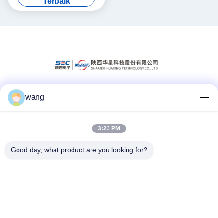
Terbaik
wang
Media Sosial
3:23 PM
Kontak Cepat
Good day, what product are you looking for?
Telp
86-029-33786435
E-mail
sales@hxohm.cn