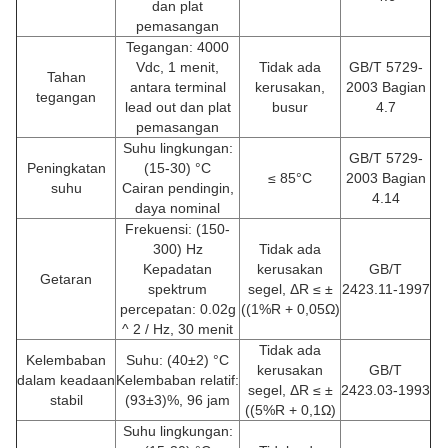
dan plat
pemasangan
Tegangan: 4000
Vdc, 1 menit,
Tidak ada
GB/T 5729-
Tahan
antara terminal
kerusakan,
2003 Bagian
tegangan
lead out dan plat
busur
4.7
pemasangan
Suhu lingkungan:
GB/T 5729-
Peningkatan
(15-30) °C
≤ 85°C
2003 Bagian
suhu
Cairan pendingin,
4.14
daya nominal
Frekuensi: (150-
300) Hz
Tidak ada
Kepadatan
kerusakan
GB/T
Getaran
spektrum
segel, ΔR ≤ ±
2423.11-1997
percepatan: 0.02g
((1%R + 0,05Ω)
^ 2 / Hz, 30 menit
Tidak ada
Kelembaban
Suhu: (40±2) °C
kerusakan
GB/T
dalam keadaan
Kelembaban relatif:
segel, ΔR ≤ ±
2423.03-1993
stabil
(93±3)%, 96 jam
((5%R + 0,1Ω)
Suhu lingkungan: