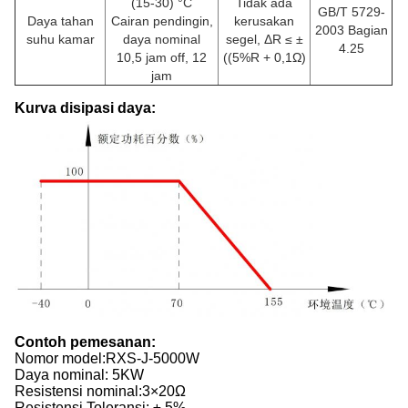
(15-30) °C
Tidak ada
GB/T 5729-
Daya tahan
Cairan pendingin,
kerusakan
2003 Bagian
suhu kamar
daya nominal
segel, ΔR ≤ ±
4.25
10,5 jam off, 12
((5%R + 0,1Ω)
jam
Kurva disipasi daya:
Contoh pemesanan:
Nomor model:
RXS-J-5000W
Daya nominal: 5KW
Resistensi nominal:3×20Ω
Resistensi Toleransi: ± 5%