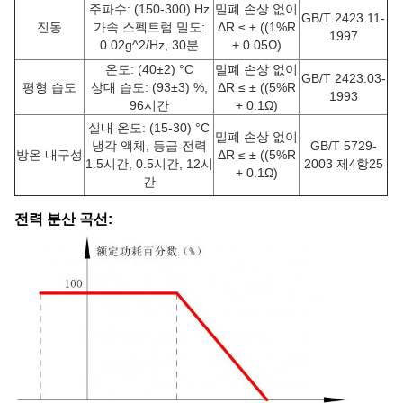
주파수: (150-300) Hz
밀폐 손상 없이
GB/T 2423.11-
진동
가속 스펙트럼 밀도:
ΔR ≤ ± ((1%R
1997
0.02g^2/Hz, 30분
+ 0.05Ω)
온도: (40±2) °C
밀폐 손상 없이
GB/T 2423.03-
평형 습도
상대 습도: (93±3) %,
ΔR ≤ ± ((5%R
1993
96시간
+ 0.1Ω)
실내 온도: (15-30) °C
밀폐 손상 없이
냉각 액체, 등급 전력
GB/T 5729-
방온 내구성
ΔR ≤ ± ((5%R
1.5시간, 0.5시간, 12시
2003 제4항25
+ 0.1Ω)
간
전력 분산 곡선: