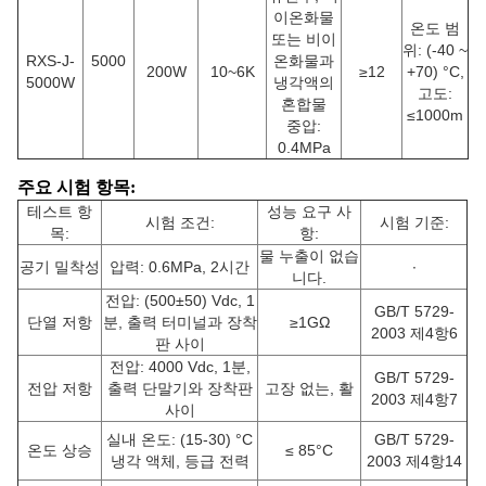
이온화물
온도 범
또는 비이
위: (-40 ~
RXS-J-
5000
온화물과
200W
10~6K
≥12
+70) °C,
5000W
냉각액의
고도:
혼합물
≤1000m
중압:
0.4MPa
주요 시험 항목
:
테스트 항
성능 요구 사
시험 조건:
시험 기준:
목:
항:
물 누출이 없습
공기 밀착성
압력: 0.6MPa, 2시간
∙
니다.
전압: (500±50) Vdc, 1
GB/T 5729-
단열 저항
분, 출력 터미널과 장착
≥1GΩ
2003 제4항6
판 사이
전압: 4000 Vdc, 1분,
GB/T 5729-
전압 저항
출력 단말기와 장착판
고장 없는, 활
2003 제4항7
사이
실내 온도: (15-30) °C
GB/T 5729-
온도 상승
≤ 85°C
냉각 액체, 등급 전력
2003 제4항14