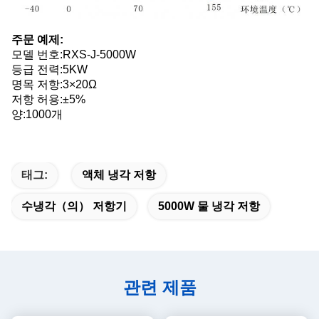
주문 예제:
모델 번호:
RXS-J-5000W
등급 전력:5KW
명목 저항:3×20Ω
저항 허용:±5%
양:1000개
태그:
액체 냉각 저항
수냉각（의） 저항기
5000W 물 냉각 저항
관련 제품