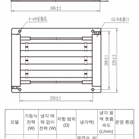
냉각 용
가등식
냉각 매
저항 범위
액 흐름
모델
전력
체 없이
냉각액)
운영 환경
(Ω)
속도
(W)
전력 (W)
(L/min)
유연수, 비