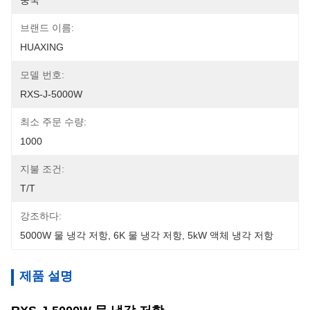
중국
브랜드 이름:
HUAXING
모델 번호:
RXS-J-5000W
최소 주문 수량:
1000
지불 조건:
T/T
강조하다:
5000W 물 냉각 저항
, 
6K 물 냉각 저항
, 
5kW 액체 냉각 저항
제품 설명