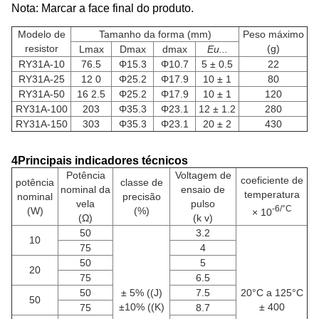
Nota: Marcar a face final do produto.
Modelo de
Tamanho da forma (mm)
Peso máximo
resistor
(g)
Lmax
Dmax
dmax
Eu...
RY31A-10
76.5
Φ15.3
Φ10.7
5 ± 0.5
22
RY31A-25
12 0
Φ25.2
Φ17.9
10 ± 1
80
RY31A-50
16 2.5
Φ25.2
Φ17.9
10 ± 1
120
RY31A-100
203
Φ35.3
Φ23.1
12 ± 1.2
280
RY31A-150
303
Φ35.3
Φ23.1
20 ± 2
430
4Principais indicadores técnicos
Potência
Voltagem de
coeficiente de
potência
classe de
nominal da
ensaio de
temperatura
nominal
precisão
vela
pulso
-6/°C
(W)
(%)
× 10
(Ω)
(k v)
50
3.2
10
75
4
50
5
20
75
6.5
50
± 5% ((J)
7.5
20°C a 125°C
50
±10% ((K)
± 400
75
8.7