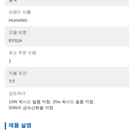
중국
브랜드 이름:
HUAXING
모델 번호:
RY31A
최소 주문 수량:
1
지불 조건:
T/T
강조하다:
10W 옥시드 필름 저항
, 
20w 옥시드 필름 저항
, 
50W의 금속산화물 저항
제품 설명