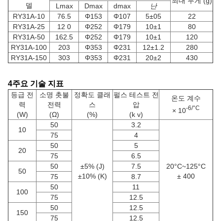
최대 무게 (g)
델
Lmax
Dmax
dmax
난
RY31A-10
76.5
Φ153
Φ107
5±05
22
RY31A-25
12 0
Φ252
Φ179
10±1
80
RY31A-50
162.5
Φ252
Φ179
10±1
120
RY31A-100
203
Φ353
Φ231
12±1.2
280
RY31A-150
303
Φ353
Φ231
20±2
430
4주요 기술 지표
등급 전
소명 촛불
정확도 클래
펄스 테스트 전
온도 계수
력
전력
스
압
-6/°C
× 10
(W)
(Ω)
(%)
(k v)
50
3.2
10
75
4
50
5
20
75
6.5
50
±5% (J)
7.5
20°C~125°C
50
±10% (K)
± 400
75
8.7
50
11
100
75
12.5
50
12.5
150
75
12.5