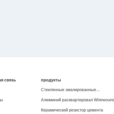
я связь
продукты
Стеклянные эмалированные
проволочные резисторы
ты
Алюминий расквартировал Wirewoun
резисторы
Керамический резистор цемента