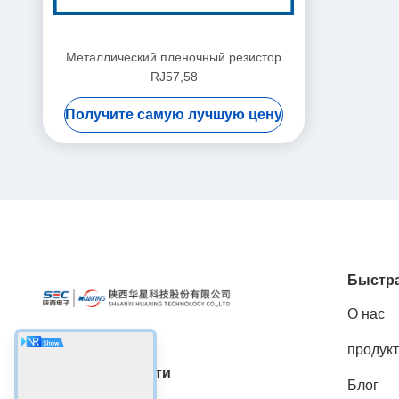
Металлический пленочный резистор
RJ57,58
Получите самую лучшую цену
Быстра
О нас
продук
Социальные сети
Блог