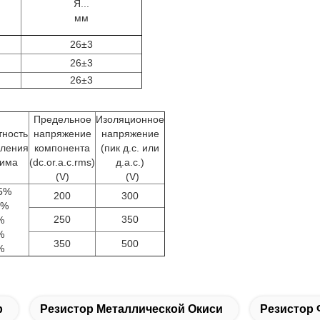
Я...
мм
26±3
26±3
26±3
Предельное
Изоляционное
тность
напряжение
напряжение
вления
компонента
(пик д.c. или
тима
(dc.or.a.c.rms)
д.a.c.)
(V)
(V)
25%
200
300
5%
250
350
%
%
350
500
%
р
Резистор Металлической Окиси
Резистор 