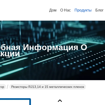
Дом
О Нас
Продукты
Блог
бная Информация О
кции
тор
Резисторы RJ13,14 и 15 металлических пленок