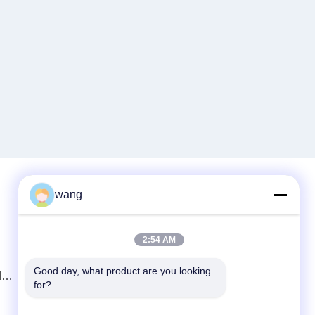
wang
Быстрый контакт
2:54 AM
Телефон
86-029-33786435
Good day, what product are you looking 
d
for?
Электронная почта
sales@hxohm.cn