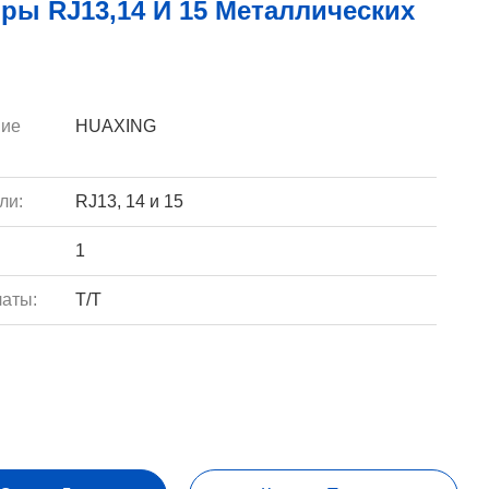
ры RJ13,14 И 15 Металлических
ие
HUAXING
ли:
RJ13, 14 и 15
1
аты:
T/T