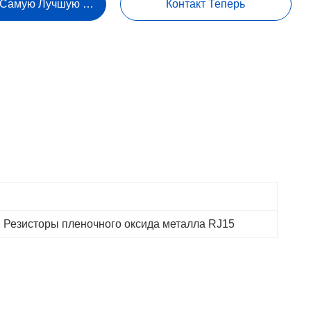
 Самую Лучшую Цену
Контакт Теперь
, 
Резисторы пленочного оксида металла RJ15