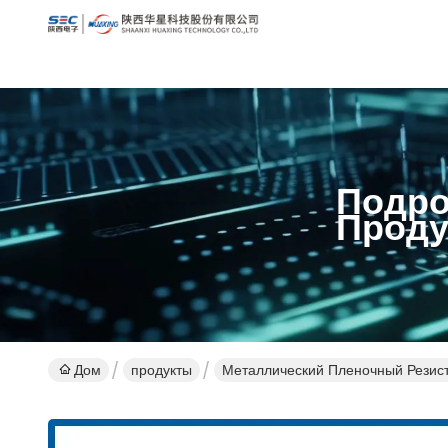
Подро
Проду
Дом
продукты
Металлический Пленочный Резис