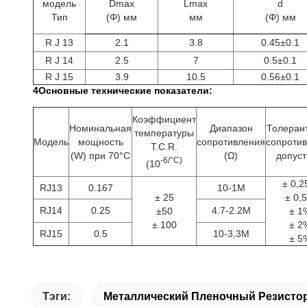
модель
Dmax
Lmax
d
Тип
(Φ) мм
мм
(Φ) мм
R J 13
2.1
3.8
0.45±0.1
R J 14
2.5
7
0.5±0.1
R J 15
3.9
10.5
0.56±0.1
4Основные технические показатели:
Коэффициент
Номинальная
Диапазон
Толеран
температуры
Модель
мощность
сопротивления
сопроти
T.C.R.
(W) при 70°C
(Ω)
допус
-6/°C)
(10
± 0,
RJ13
0.167
10-1М
± 25
± 0,
RJ14
0.25
4.7-2.2M
±50
± 1
± 100
± 2
RJ15
0.5
10-3,3M
± 5
Тэги:
Металлический Пленочный Резисто