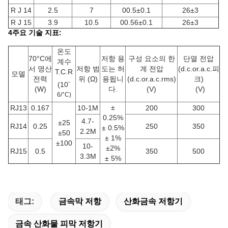
R J 14
2.5
7
00.5±0.1
26±3
R J 15
3.9
10.5
00.56±0.1
26±3
4주요 기술 지표:
온도
70°C에
저항 용
구성 요소의 한
단열 전압
계수
서 명산
저항 범
도는 허
계 전압
(d.c.or.a.c.피
T.C.R
모델
전력
위 (Ω)
용됩니
(d.c.or.a.c.rms)
크)
-
(10
(W)
다.
(V)
(V)
6/°C)
±
RJ13
0.167
10-1M
200
300
0.25%
4.7-
±25
RJ14
0.25
250
350
± 0.5%
2.2M
±50
± 1%
±100
10-
±2%
RJ15
0.5
350
500
3.3M
± 5%
태그:
금속막 저항
산화금속 저항기
금속 산화물 피막 저항기