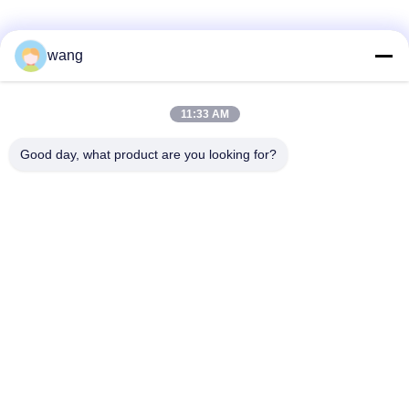
wang
สื่อสังคม
11:33 AM
ติดต่อเร็ว
Good day, what product are you looking for?
โทรศัพท์
86-029-33786435
อีเมล
sales@hxohm.cn
ที่อยู่
16 ถนน Wenhui East Road, เมือง Xianyang, จังหวัด Shaanxi,
จีน
นโยบายความเป็นส่วนตัว
|
แผนผังเว็บไซต์