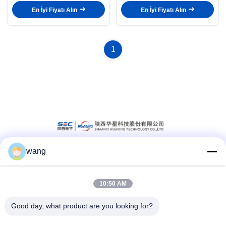
En İyi Fiyatı Alın
En İyi Fiyatı Alın
1
wang
Sosyal Medya
10:50 AM
Hızlı iletişim
Good day, what product are you looking for?
Tel