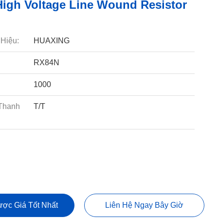
igh Voltage Line Wound Resistor
Hiệu:
HUAXING
RX84N
1000
Thanh
T/T
ợc Giá Tốt Nhất
Liên Hệ Ngay Bây Giờ