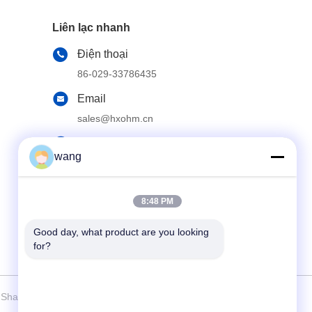
Liên lạc nhanh
Điện thoại
86-029-33786435
Email
sales@hxohm.cn
Địa chỉ
wang
Đường 16 Wenhui East, thành phố Xianyang,
tỉnh Shaanxi, Trung Quốc
8:48 PM
Good day, what product are you looking 
for?
 Shaanxi Huaxing Technology Co.,Ltd. Tất cả các quyền được