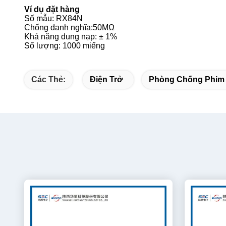
Ví dụ đặt hàng
Số mẫu: RX84N
Chống danh nghĩa:50MΩ
Khả năng dung nạp: ± 1%
Số lượng: 1000 miếng
Các Thẻ:
Điện Trở
Phòng Chống Phim