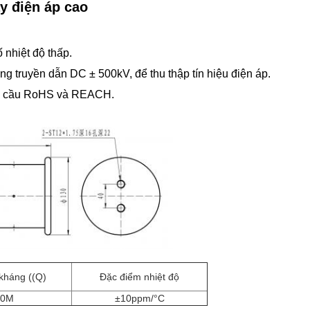
y điện áp cao
nhiệt độ thấp.
g truyền dẫn DC ± 500kV, để thu thập tín hiệu điện áp.
êu cầu RoHS và REACH.
kháng ((Q)
Đặc điểm nhiệt độ
50M
±10ppm/°C