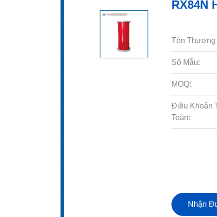
RX84N H
Tên Thương 
Số Mẫu:
MOQ:
Điều Khoản 
Toán:
Nhận Đư