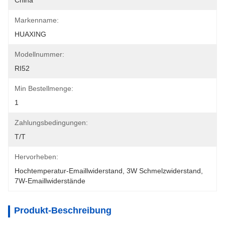
China
Markenname:
HUAXING
Modellnummer:
RI52
Min Bestellmenge:
1
Zahlungsbedingungen:
T/T
Hervorheben:
Hochtemperatur-Emaillwiderstand
, 
3W Schmelzwiderstand
, 
7W-Emaillwiderstände
Produkt-Beschreibung