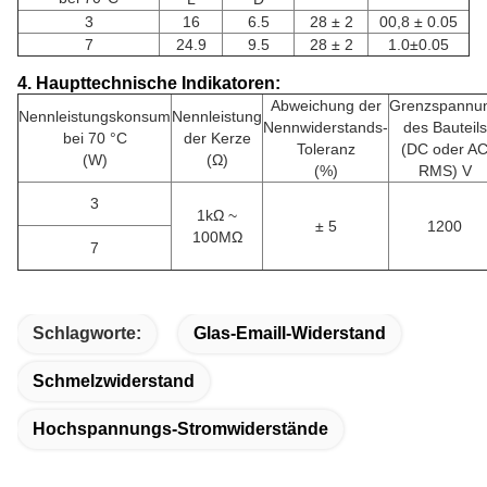
3
16
6.5
28 ± 2
00,8 ± 0.05
7
24.9
9.5
28 ± 2
1.0±0.05
4. Haupttechnische Indikatoren:
Abweichung der
Grenzspannu
Nennleistungskonsum
Nennleistung
Nennwiderstands-
des Bauteils
bei 70 °C
der Kerze
Toleranz
(DC oder A
(W)
(Ω)
(%)
RMS) V
3
1kΩ ~
± 5
1200
100MΩ
7
Schlagworte:
Glas-Emaill-Widerstand
Schmelzwiderstand
Hochspannungs-Stromwiderstände