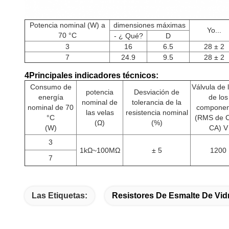
Potencia nominal (W) a
dimensiones máximas
Yo...
70 °C
- ¿ Qué?
D
3
16
6.5
28 ± 2
7
24.9
9.5
28 ± 2
4Principales indicadores técnicos:
Consumo de
Válvula de 
potencia
Desviación de
energía
de los
nominal de
tolerancia de la
nominal de 70
componen
las velas
resistencia nominal
°C
(RMS de 
(Ω)
(%)
(W)
CA) V
3
1kΩ~100MΩ
± 5
1200
7
Las Etiquetas:
Resistores De Esmalte De Vid