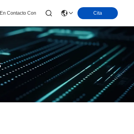
 En Contacto Con
Cita
s