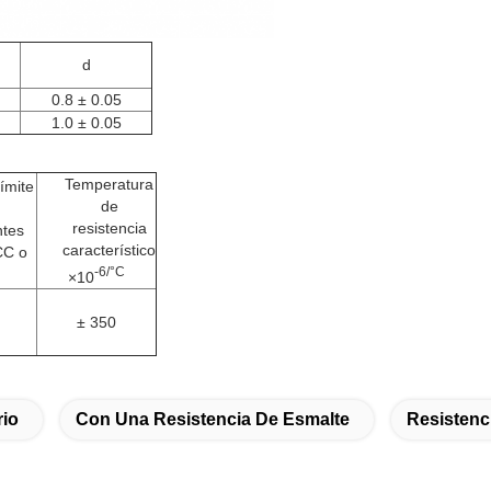
d
0.8 ± 0.05
1.0 ± 0.05
Temperatura
límite
de
resistencia
tes
característico
CC o
-6/°C
×10
± 350
rio
Con Una Resistencia De Esmalte
Resistenc