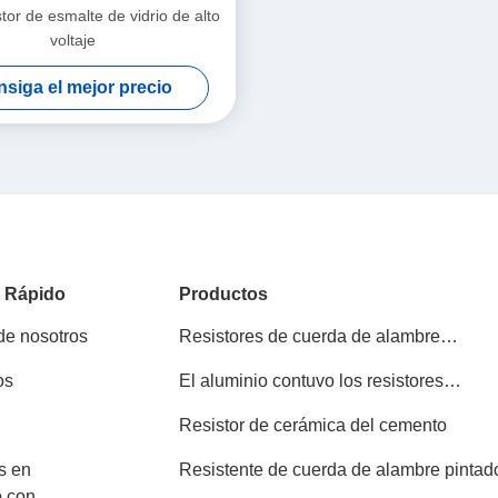
tor de esmalte de vidrio de alto
voltaje
siga el mejor precio
o Rápido
Productos
de nosotros
Resistores de cuerda de alambre
enmallados con vidrio
os
El aluminio contuvo los resistores
Wirewound
Resistor de cerámica del cemento
s en
Resistente de cuerda de alambre pintad
o con