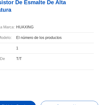
istor De Esmalte De Alta
tura
a Marca:
HUAXING
odelo:
El número de los productos
1
 De
T/T