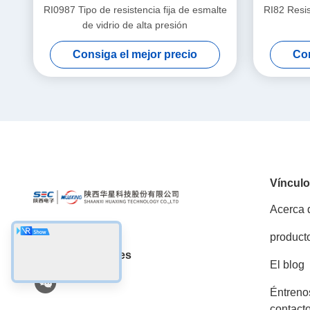
RI0987 Tipo de resistencia fija de esmalte
RI82 Resis
de vidrio de alta presión
Consiga el mejor precio
Con
Víncul
Acerca 
product
Las redes sociales
El blog
Éntreno
contact