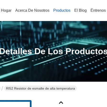
Hogar
Acerca De Nosotros
Productos
El Blog
Éntrenos
Detalles De Los Producto
RI52 Resistor de esmalte de alta temperatura