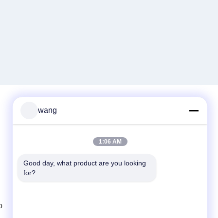
wang
Contacto rápido
1:06 AM
Teléfono
86-029-33786435
Good day, what product are you looking 
for?
Email
sales@hxohm.cn
o
Dirección