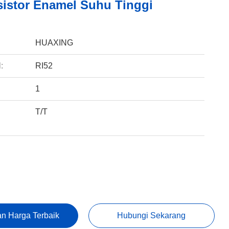
sistor Enamel Suhu Tinggi
:
HUAXING
:
RI52
1
T/T
:
n Harga Terbaik
Hubungi Sekarang