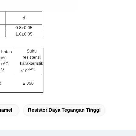
d
0.8±0.05
1.0±0.05
Suhu
 batas
resistensi
nen
karakteristik
u AC
-6/°C
 V
×10
0
± 350
namel
Resistor Daya Tegangan Tinggi