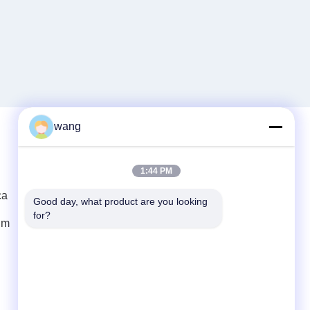
wang
Kontak Cepat
1:44 PM
ca
Telp
Good day, what product are you looking 
for?
86-029-33786435
um
E-mail
sales@hxohm.cn
Alamat
16 Jalan Wenhui Timur, Kota Xianyang,