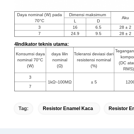
Daya nominal (W) pada
Dimensi maksimum
Aku
70°C
L
D
3
16
6.5
28 ± 2
7
24.9
9.5
28 ± 2
4Indikator teknis utama:
Tegangan
Konsumsi daya
daya lilin
Toleransi deviasi dari
kompo
nominal 70°C
nominal
resistensi nominal
(DC ata
(W)
(Ω)
(%)
RMS)
3
1kΩ~100MΩ
± 5
120
7
Tag:
Resistor Enamel Kaca
Resistor E