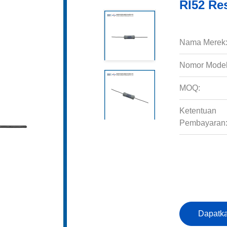
RI52 Re
Nama Merek
Nomor Model
MOQ:
Ketentuan
Pembayaran
Dapatka