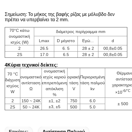
Σημείωση: Το μήκος της βαφής ρίζας με μόλυβδο δεν
πρέπει να υπερβαίνει τα 2 mm.
70°C κάτω
διάμετρος περίγραμμα mm
ονομαστική
Lmax
D μέγιστο
Εγώ...
d
ισχύς (W)
2
26.5
6. 5
28 ± 2
00,8±0.05
2S
17.0
6.5
28 ± 2
00,8±0.05
4Κύρια τεχνικοί δείκτες:
ονομαστική
Θέρμαν
70 °C
ονομαστικό
ισχύς κεριού
οριακή
Περιορισμένη
αντίστα
διάχυση
αντίσταση
επιτρεπόμενη
τάση
τάση παλμού
χαρακτηρι
ισχύος
Ω
απόκλιση
V
kv
-6/°C
W
×10
%
2
150 ~ 24K
±1, ±2
750
6.0
± 500
±3, ±5
2S
50 ~ 24K
500
5.0
Ετικέτες:
Αντίσταση Παλμού